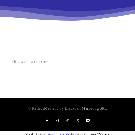
No posts to display
© RefleqtMedia.ro by Blackbelt Marketing SRL
Publică rapid
anunțuri gratuite
pe platforma CSV.RO.