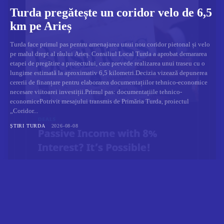
Turda pregătește un coridor velo de 6,5
km pe Arieș
Turda face primul pas pentru amenajarea unui nou coridor pietonal și velo
pe malul drept al râului Arieș. Consiliul Local Turda a aprobat demararea
etapei de pregătire a proiectului, care prevede realizarea unui traseu cu o
lungime estimată la aproximativ 6,5 kilometri.Decizia vizează depunerea
cererii de finanțare pentru elaborarea documentațiilor tehnico-economice
necesare viitoarei investiții.Primul pas: documentațiile tehnico-
economicePotrivit mesajului transmis de Primăria Turda, proiectul
„Coridor...
ȘTIRI TURDA
2026-08-08