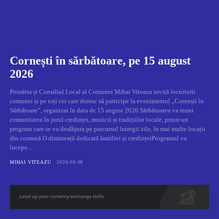
Cornești în sărbătoare, pe 15 august
2026
Primăria și Consiliul Local al Comunei Mihai Viteazu invită locuitorii
comunei și pe toți cei care doresc să participe la evenimentul „Cornești în
Sărbătoare”, organizat în data de 15 august 2026.Sărbătoarea va reuni
comunitatea în jurul credinței, muzicii și tradițiilor locale, printr-un
program care se va desfășura pe parcursul întregii zile, în mai multe locații
din comună.O dimineață dedicată familiei și credințeiProgramul va
începe...
MIHAI VITEAZU
2026-08-08