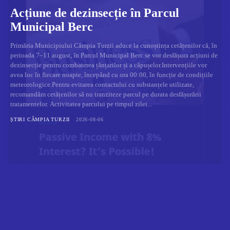
Acțiune de dezinsecție în Parcul
Municipal Berc
Primăria Municipiului Câmpia Turzii aduce la cunoștința cetățenilor că, în
perioada 7–11 august, în Parcul Municipal Berc se vor desfășura acțiuni de
dezinsecție pentru combaterea țânțarilor și a căpușelor.Intervențiile vor
avea loc în fiecare noapte, începând cu ora 00:00, în funcție de condițiile
meteorologice.Pentru evitarea contactului cu substanțele utilizate,
recomandăm cetățenilor să nu tranziteze parcul pe durata desfășurării
tratamentelor. Activitatea parcului pe timpul zilei...
ȘTIRI CÂMPIA TURZII
2026-08-06