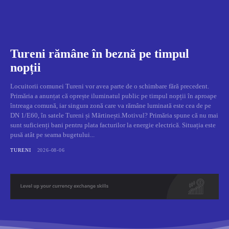
Tureni rămâne în beznă pe timpul
nopții
Locuitorii comunei Tureni vor avea parte de o schimbare fără precedent.
Primăria a anunțat că oprește iluminatul public pe timpul nopții în aproape
întreaga comună, iar singura zonă care va rămâne luminată este cea de pe
DN 1/E60, în satele Tureni și Mărtinești.Motivul? Primăria spune că nu mai
sunt suficienți bani pentru plata facturilor la energie electrică. Situația este
pusă atât pe seama bugetului...
TURENI
2026-08-06