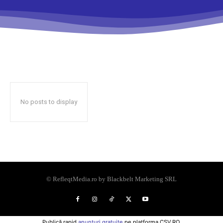
No posts to display
© RefleqtMedia.ro by Blackbelt Marketing SRL
Publică rapid
anunțuri gratuite
pe platforma CSV.RO.