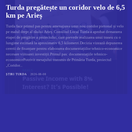
Turda pregătește un coridor velo de 6,5
km pe Arieș
Turda face primul pas pentru amenajarea unui nou coridor pietonal și velo
pe malul drept al râului Arieș. Consiliul Local Turda a aprobat demararea
etapei de pregătire a proiectului, care prevede realizarea unui traseu cu o
lungime estimată la aproximativ 6,5 kilometri.Decizia vizează depunerea
cererii de finanțare pentru elaborarea documentațiilor tehnico-economice
necesare viitoarei investiții.Primul pas: documentațiile tehnico-
economicePotrivit mesajului transmis de Primăria Turda, proiectul
„Coridor...
ȘTIRI TURDA
2026-08-08