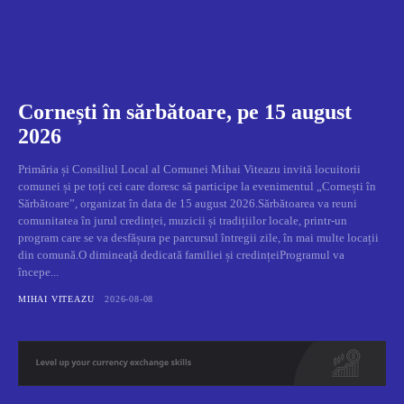
Cornești în sărbătoare, pe 15 august
2026
Primăria și Consiliul Local al Comunei Mihai Viteazu invită locuitorii
comunei și pe toți cei care doresc să participe la evenimentul „Cornești în
Sărbătoare”, organizat în data de 15 august 2026.Sărbătoarea va reuni
comunitatea în jurul credinței, muzicii și tradițiilor locale, printr-un
program care se va desfășura pe parcursul întregii zile, în mai multe locații
din comună.O dimineață dedicată familiei și credințeiProgramul va
începe...
MIHAI VITEAZU
2026-08-08