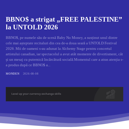
BBNO$ a strigat „FREE PALESTINE”
la UNTOLD 2026
BBNO$, pe numele său de scenă Baby No Money, a susținut unul dintre
cele mai așteptate recitaluri din cea de-a doua seară a UNTOLD Festival
2026. Mii de oameni s-au adunat la Alchemy Stage pentru concertul
artistului canadian, iar spectacolul a avut atât momente de divertisment, cât
și un mesaj cu puternică încărcătură socială.Momentul care a atras atenția s-
a produs după ce BBNO$ a...
MONDEN
2026-08-08