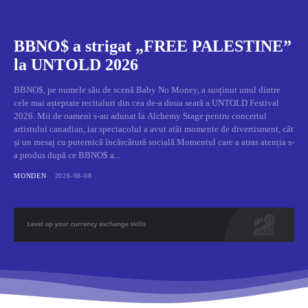
BBNO$ a strigat „FREE PALESTINE”
la UNTOLD 2026
BBNO$, pe numele său de scenă Baby No Money, a susținut unul dintre
cele mai așteptate recitaluri din cea de-a doua seară a UNTOLD Festival
2026. Mii de oameni s-au adunat la Alchemy Stage pentru concertul
artistului canadian, iar spectacolul a avut atât momente de divertisment, cât
și un mesaj cu puternică încărcătură socială.Momentul care a atras atenția s-
a produs după ce BBNO$ a...
MONDEN
2026-08-08