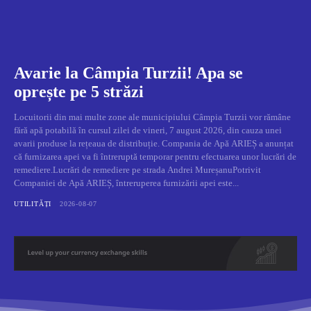
Avarie la Câmpia Turzii! Apa se
oprește pe 5 străzi
Locuitorii din mai multe zone ale municipiului Câmpia Turzii vor rămâne
fără apă potabilă în cursul zilei de vineri, 7 august 2026, din cauza unei
avarii produse la rețeaua de distribuție. Compania de Apă ARIEȘ a anunțat
că furnizarea apei va fi întreruptă temporar pentru efectuarea unor lucrări de
remediere.Lucrări de remediere pe strada Andrei MureșanuPotrivit
Companiei de Apă ARIEȘ, întreruperea furnizării apei este...
UTILITĂȚI
2026-08-07