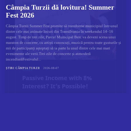
Câmpia Turzii dă lovitura! Summer
Fest 2026
Câmpia Turzii Summer Fest promite să transforme municipiul într-unul
dintre cele mai animate locuri din Transilvania în weekendul 14–16
august. Timp de trei zile, Parcul Municipal Berc va deveni scena unui
maraton de concerte, cu artiști cunoscuți, muzică pentru toate gusturile și
mii de participanți așteptați să ia parte la unul dintre cele mai mari
evenimente ale verii.Trei zile de concerte și atmosferă
incendiarăFestivalul...
ȘTIRI CÂMPIA TURZII
2026-08-07