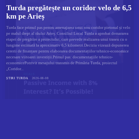
Turda pregătește un coridor velo de 6,5
km pe Arieș
Turda face primul pas pentru amenajarea unui nou coridor pietonal și velo
pe malul drept al râului Arieș. Consiliul Local Turda a aprobat demararea
etapei de pregătire a proiectului, care prevede realizarea unui traseu cu o
lungime estimată la aproximativ 6,5 kilometri.Decizia vizează depunerea
cererii de finanțare pentru elaborarea documentațiilor tehnico-economice
necesare viitoarei investiții.Primul pas: documentațiile tehnico-
economicePotrivit mesajului transmis de Primăria Turda, proiectul
„Coridor...
ȘTIRI TURDA
2026-08-08