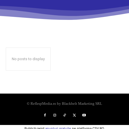
No posts to display
© RefleqtMedia.ro by Blackbelt Marketing SRL
Publică rapid
anunțuri gratuite
pe platforma CSV.RO.