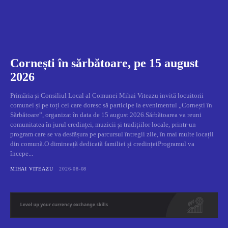
Cornești în sărbătoare, pe 15 august
2026
Primăria și Consiliul Local al Comunei Mihai Viteazu invită locuitorii
comunei și pe toți cei care doresc să participe la evenimentul „Cornești în
Sărbătoare”, organizat în data de 15 august 2026.Sărbătoarea va reuni
comunitatea în jurul credinței, muzicii și tradițiilor locale, printr-un
program care se va desfășura pe parcursul întregii zile, în mai multe locații
din comună.O dimineață dedicată familiei și credințeiProgramul va
începe...
MIHAI VITEAZU
2026-08-08