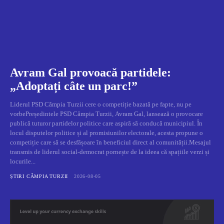
Avram Gal provoacă partidele:
„Adoptați câte un parc!”
Liderul PSD Câmpia Turzii cere o competiție bazată pe fapte, nu pe
vorbePreședintele PSD Câmpia Turzii, Avram Gal, lansează o provocare
publică tuturor partidelor politice care aspiră să conducă municipiul. În
locul disputelor politice și al promisiunilor electorale, acesta propune o
competiție care să se desfășoare în beneficiul direct al comunității.Mesajul
transmis de liderul social-democrat pornește de la ideea că spațiile verzi și
locurile...
ȘTIRI CÂMPIA TURZII
2026-08-05