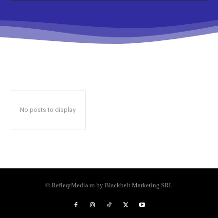
No posts to display
© RefleqtMedia.ro by Blackbelt Marketing SRL