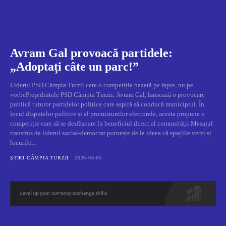
Avram Gal provoacă partidele:
„Adoptați câte un parc!”
Liderul PSD Câmpia Turzii cere o competiție bazată pe fapte, nu pe
vorbePreședintele PSD Câmpia Turzii, Avram Gal, lansează o provocare
publică tuturor partidelor politice care aspiră să conducă municipiul. În
locul disputelor politice și al promisiunilor electorale, acesta propune o
competiție care să se desfășoare în beneficiul direct al comunității.Mesajul
transmis de liderul social-democrat pornește de la ideea că spațiile verzi și
locurile...
ȘTIRI CÂMPIA TURZII
2026-08-05