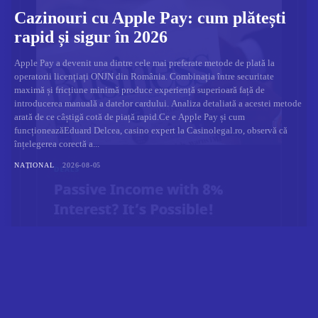
Cazinouri cu Apple Pay: cum plătești
rapid și sigur în 2026
Apple Pay a devenit una dintre cele mai preferate metode de plată la
operatorii licențiați ONJN din România. Combinația între securitate
maximă și fricțiune minimă produce experiență superioară față de
introducerea manuală a datelor cardului. Analiza detaliată a acestei metode
arată de ce câștigă cotă de piață rapid.Ce e Apple Pay și cum
funcționeazăEduard Delcea, casino expert la Casinolegal.ro, observă că
înțelegerea corectă a...
NAȚIONAL
2026-08-05