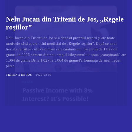
Nelu Jucan din Tritenii de Jos, „Regele
roșiilor”
Nelu Jucan din Tritenii de Jos și-a depășit propriul record și are toate
motivele să-și apere titlul neoficial de „Regele roșiilor”. După ce anul
trecut a reușit să cultive o roșie care cântărea nu mai puțin de 1.027 de
grame, în 2026 a trecut din nou pragul kilogramului: noua „campioană” are
1.064 de grame.De la 1.027 la 1.064 de gramePerformanța de anul trecut
părea...
TRITENII DE JOS
2026-08-09