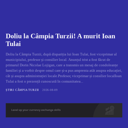
Doliu la Câmpia Turzii! A murit Ioan
Tulai
Doliu la Câmpia Turzii, după dispariția lui Ioan Tulai, fost viceprimar al
municipiului, profesor și consilier local. Anunțul trist a fost făcut de
primarul Dorin Nicolae Lojigan, care a transmis un mesaj de condoleanțe
familiei și a vorbit despre omul care și-a pus amprenta atât asupra educației,
cât și asupra administrației locale.Profesor, viceprimar și consilier localIoan
Tulai a fost o prezență cunoscută în comunitatea...
ȘTIRI CÂMPIA TURZII
2026-08-09