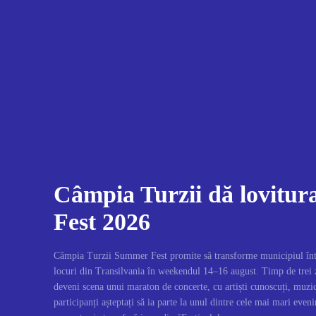
Câmpia Turzii dă lovitu
Fest 2026
Câmpia Turzii Summer Fest promite să transforme municipiul înt
locuri din Transilvania în weekendul 14–16 august. Timp de trei 
deveni scena unui maraton de concerte, cu artiști cunoscuți, muzic
participanți așteptați să ia parte la unul dintre cele mai mari even