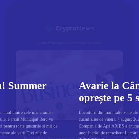
ra! Summer
Avarie la Câ
oprește pe 5 s
r-unul dintre cele mai animate
Locuitorii din mai multe zone ale
zile, Parcul Municipal Berc va
cursul zilei de vineri, 7 august 20
ă pentru toate gusturile și mii de
Compania de Apă ARIEȘ a anunțat c
imente ale verii.Trei zile de
unor lucrări de remediere.Lucrăr