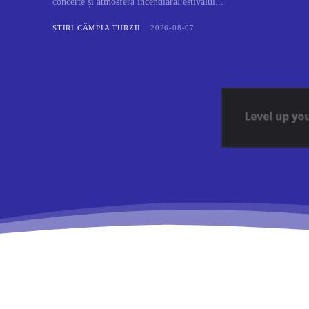
concerte și atmosferă incendiarăFestivalul...
ȘTIRI CÂMPIA TURZII
2026-08-07