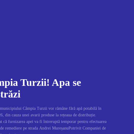
mpia Turzii! Apa se
trăzi
 municipiului Câmpia Turzii vor rămâne fără apă potabilă în
26, din cauza unei avarii produse la rețeaua de distribuție.
ă furnizarea apei va fi întreruptă temporar pentru efectuarea
i de remediere pe strada Andrei MureșanuPotrivit Companiei de