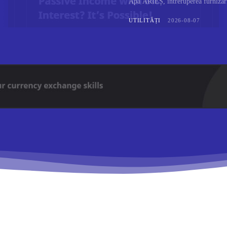
Apă ARIEȘ, întreruperea furnizării
UTILITĂȚI
2026-08-07