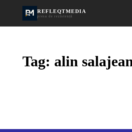
REFLEQTMEDIA
Informații Turda | I
presa de rezistență
Tag:
alin salajea