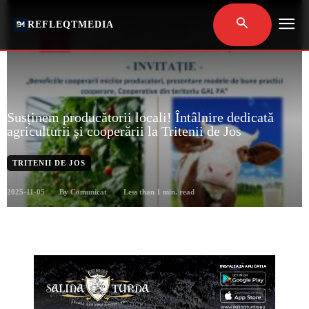
REFLEQTMEDIA
Susținem producătorii locali! Întâlnire dedicată
agriculturii și cooperării la Tritenii de Jos
TRITENII DE JOS
2025-11-05
Less than 1
min. read
By
Comunicat