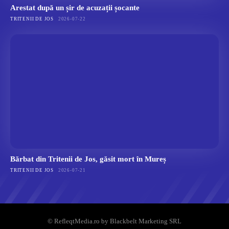
Arestat după un șir de acuzații șocante
TRITENII DE JOS
2026-07-22
Bărbat din Tritenii de Jos, găsit mort în Mureș
TRITENII DE JOS
2026-07-21
© RefleqtMedia.ro by Blackbelt Marketing SRL