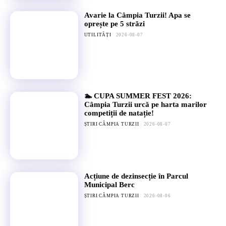
Avarie la Câmpia Turzii! Apa se
oprește pe 5 străzi
UTILITĂȚI
2026-08-07
🏊 CUPA SUMMER FEST 2026:
Câmpia Turzii urcă pe harta marilor
competiții de natație!
ȘTIRI CÂMPIA TURZII
2026-08-07
Acțiune de dezinsecție în Parcul
Municipal Berc
ȘTIRI CÂMPIA TURZII
2026-08-06