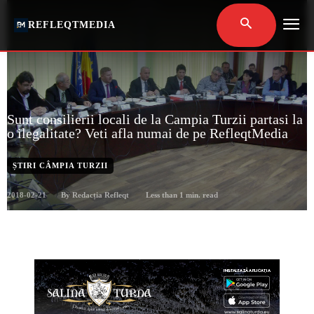
REFLEQTMEDIA
Sunt consilierii locali de la Campia Turzii partasi la
o ilegalitate? Veti afla numai de pe RefleqtMedia
ȘTIRI CÂMPIA TURZII
2018-02-21
Less than 1
min. read
By
Redacția Refleqt