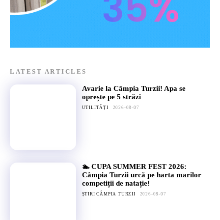
LATEST ARTICLES
Avarie la Câmpia Turzii! Apa se
oprește pe 5 străzi
UTILITĂȚI
2026-08-07
🏊 CUPA SUMMER FEST 2026:
Câmpia Turzii urcă pe harta marilor
competiții de natație!
ȘTIRI CÂMPIA TURZII
2026-08-07