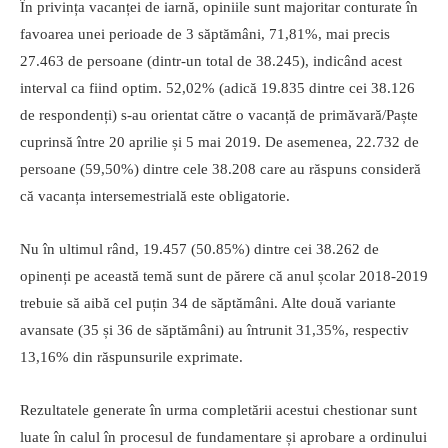
În privința vacanței de iarnă, opiniile sunt majoritar conturate în
favoarea unei perioade de 3 săptămâni, 71,81%, mai precis
27.463 de persoane (dintr-un total de 38.245), indicând acest
interval ca fiind optim. 52,02% (adică 19.835 dintre cei 38.126
de respondenți) s-au orientat către o vacanță de primăvară/Paște
cuprinsă între 20 aprilie și 5 mai 2019. De asemenea, 22.732 de
persoane (59,50%) dintre cele 38.208 care au răspuns consideră
că vacanța intersemestrială este obligatorie.
Nu în ultimul rând, 19.457 (50.85%) dintre cei 38.262 de
opinenți pe această temă sunt de părere că anul școlar 2018-2019
trebuie să aibă cel puțin 34 de săptămâni. Alte două variante
avansate (35 și 36 de săptămâni) au întrunit 31,35%, respectiv
13,16% din răspunsurile exprimate.
Rezultatele generate în urma completării acestui chestionar sunt
luate în calul în procesul de fundamentare și aprobare a ordinului