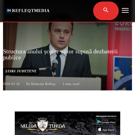
REFLEQTMEDIA
Structura anului școlar viitor supusă dezbaterii
publice
ȘTIRI JUDEȚENE
2018-01-26
1
min. read
By
Redacția Refleqt