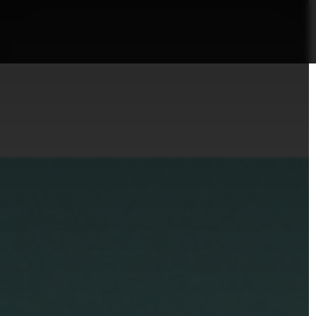
nformații Câmpia Turzii
ȘTIRI!
Politica GDPR/Cook