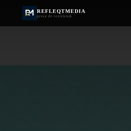
REFLEQTMEDIA
Informații Turda | I
presa de rezistență