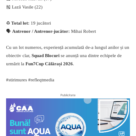
🎽 Lază Vasile (22)
♻️
Total lot:
19 jucători
🗣
Antrenor / Antrenor-jucător:
Mihai Robert
Cu un lot numeros, experiență acumulată de-a lungul anilor și un
obiectiv clar,
Squad Blocuri
se anunță una dintre echipele de
urmărit la
Fun7Cup Călărași 2026
.
#stirimures #refleqtmedia
Publicitate