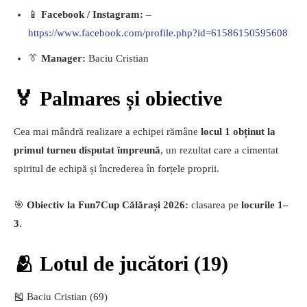
📱
Facebook / Instagram:
–
https://www.facebook.com/profile.php?id=61586150595608
👔
Manager:
Baciu Cristian
🏅 Palmares și obiective
Cea mai mândră realizare a echipei rămâne
locul 1 obținut la
primul turneu disputat împreună
, un rezultat care a cimentat
spiritul de echipă și încrederea în forțele proprii.
🎯
Obiectiv la Fun7Cup Călărași 2026:
clasarea pe
locurile 1–
3
.
🫂 Lotul de jucători (19)
🎽 Baciu Cristian (69)