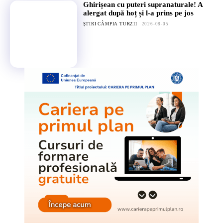
Ghirișean cu puteri supranaturale! A
alergat după hoț și l-a prins pe jos
ȘTIRI CÂMPIA TURZII
2026-08-05