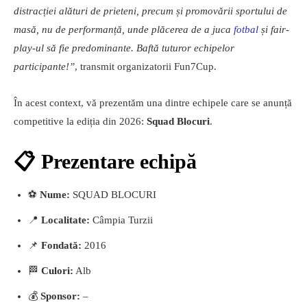
distracției alături de prieteni, precum și promovării sportului de
masă, nu de performanță, unde plăcerea de a juca
fotbal
și fair-
play-ul să fie predominante. Baftă tuturor echipelor
participante!”
, transmit organizatorii Fun7Cup.
În acest context, vă prezentăm una dintre echipele care se anunță
competitive la ediția din 2026:
Squad Blocuri
.
📋 Prezentare echipă
⚽
Nume:
SQUAD BLOCURI
📍
Localitate:
Câmpia Turzii
📌
Fondată:
2016
🏁
Culori:
Alb
💰
Sponsor:
–