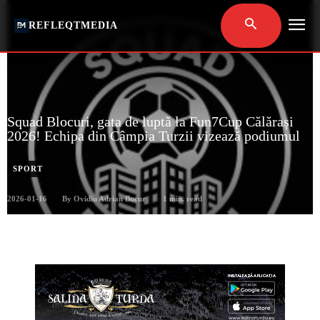
REFLEQTMEDIA
Squad Blocuri, gata de luptă la Fun7Cup Călărași
2026! Echipa din Câmpia Turzii vizează podiumul
SPORT
2026-01-16
1
min. read
By
Ovidiu Adrian Bucur