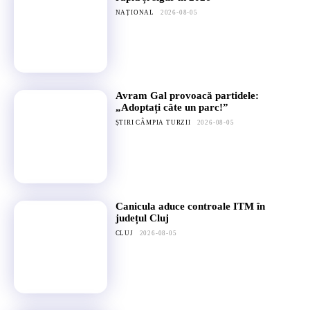
NAȚIONAL
2026-08-05
Avram Gal provoacă partidele:
„Adoptați câte un parc!”
ȘTIRI CÂMPIA TURZII
2026-08-05
Canicula aduce controale ITM în
județul Cluj
CLUJ
2026-08-05