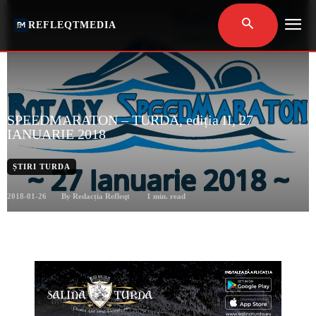
REFLEQTMEDIA
SPEEDMARATON – TURDA, ediția II, 27
IANUARIE 2018
ȘTIRI TURDA
2018-01-26
1
min. read
By
Redacția Refleqt