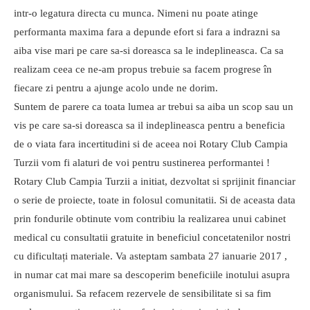
intr-o legatura directa cu munca. Nimeni nu poate atinge
performanta maxima fara a depunde efort si fara a indrazni sa
aiba vise mari pe care sa-si doreasca sa le indeplineasca. Ca sa
realizam ceea ce ne-am propus trebuie sa facem progrese în
fiecare zi pentru a ajunge acolo unde ne dorim.
Suntem de parere ca toata lumea ar trebui sa aiba un scop sau un
vis pe care sa-si doreasca sa il indeplineasca pentru a beneficia
de o viata fara incertitudini si de aceea noi Rotary Club Campia
Turzii vom fi alaturi de voi pentru sustinerea performantei !
Rotary Club Campia Turzii a initiat, dezvoltat si sprijinit financiar
o serie de proiecte, toate in folosul comunitatii. Si de aceasta data
prin fondurile obtinute vom contribiu la realizarea unui cabinet
medical cu consultatii gratuite in beneficiul concetatenilor nostri
cu dificultați materiale. Va asteptam sambata 27 ianuarie 2017 ,
in numar cat mai mare sa descoperim beneficiile inotului asupra
organismului. Sa refacem rezervele de sensibilitate si sa fim