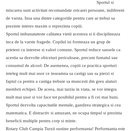
Sportul si
miscarea sunt activitati recomandate oricarei persoane, indiferent
de varsta. Insa una dintre categoriile pentru care ar trebui sa
prezinte interes maxim o reprezinta copiii.
Sportul imbunatateste calitatea vietii acestora si ii disciplineaza
inca de la varste fragede. Copilul isi formeaza un grup de
prieteni cu interese si valori comune. Sportul reduce sansele ca
acestia sa dezvolte obiceiuri periculoase, precum fumatul sau
consumul de alcool. De asemenea, copiii ce practica sporturi
inteleg mult mai usor ce inseamna sa castigi sau sa pierzi si
faptul ca pentru a castiga trebuie sa muncesti din greu alaturi
membrii echipei. De aceea, mai tarziu in viata, se vor integra
mult mai usor si vor face tot posibilul pentru a fi cei mai buni.
Sportul dezvolta capacitatile mentale, gandirea strategica si cea
matematica. E distractiv si amuzant, ne ocupa timpul si prezinta
beneficii multiple pentru corp si minte.
Rotary Club Campia Turzii sustine performanta! Performanta este