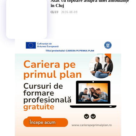
Atac cu topoare asupra unei ambulanțe
în Cluj
CLUJ
2026-08-09