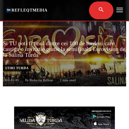
REFLEQTMEDIA
Si TU poti fi unul dintre cei 100 de turdeni care
castiga o invitatie gratis la semifinala Eurovision de
la Salina Turda
ȘTIRI TURDA
2018-02-05
1
min. read
By
Redacția Refleqt