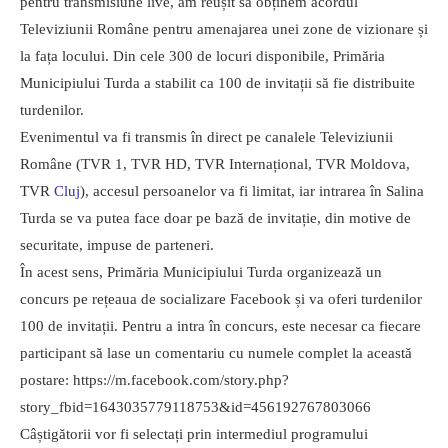
pentru transmisiune live, am reușit să obținem acordul
Televiziunii Române pentru amenajarea unei zone de vizionare și
la fața locului. Din cele 300 de locuri disponibile, Primăria
Municipiului Turda a stabilit ca 100 de invitații să fie distribuite
turdenilor.
Evenimentul va fi transmis în direct pe canalele Televiziunii
Române (TVR 1, TVR HD, TVR Internațional, TVR Moldova,
TVR
Cluj
), accesul persoanelor va fi limitat, iar intrarea în Salina
Turda se va putea face doar pe bază de invitație, din motive de
securitate, impuse de parteneri.
În acest sens, Primăria Municipiului Turda organizează un
concurs pe rețeaua de socializare Facebook și va oferi turdenilor
100 de invitații. Pentru a intra în concurs, este necesar ca fiecare
participant să lase un comentariu cu numele complet la această
postare: https://m.facebook.com/story.php?
story_fbid=1643035779118753&id=456192767803066
Câștigătorii vor fi selectați prin intermediul programului