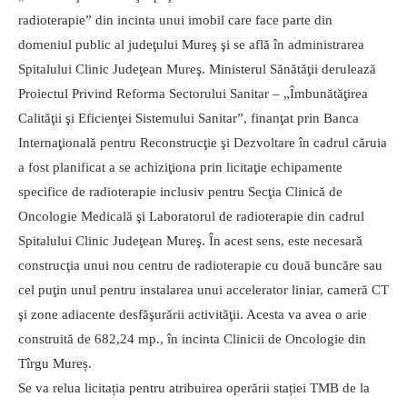
radioterapie” din incinta unui imobil care face parte din
domeniul public al judeţului Mureş şi se află în administrarea
Spitalului Clinic Judeţean Mureş. Ministerul Sănătăţii derulează
Proiectul Privind Reforma Sectorului Sanitar – „Îmbunătăţirea
Calităţii şi Eficienţei Sistemului Sanitar”, finanţat prin Banca
Internaţională pentru Reconstrucţie şi Dezvoltare în cadrul căruia
a fost planificat a se achiziţiona prin licitaţie echipamente
specifice de radioterapie inclusiv pentru Secţia Clinică de
Oncologie Medicală şi Laboratorul de radioterapie din cadrul
Spitalului Clinic Judeţean Mureş. În acest sens, este necesară
construcţia unui nou centru de radioterapie cu două buncăre sau
cel puţin unul pentru instalarea unui accelerator liniar, cameră CT
şi zone adiacente desfăşurării activităţii. Acesta va avea o arie
construită de 682,24 mp., în incinta Clinicii de Oncologie din
Tîrgu Mureș.
Se va relua licitația pentru atribuirea operării stației TMB de la