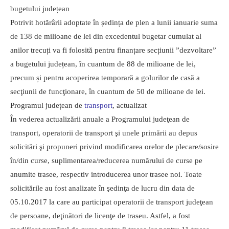
bugetului județean
Potrivit hotărârii adoptate în ședința de plen a lunii ianuarie suma
de 138 de milioane de lei din excedentul bugetar cumulat al
anilor trecuți va fi folosită pentru finanțare secțiunii ”dezvoltare”
a bugetului județean, în cuantum de 88 de milioane de lei,
precum și pentru acoperirea temporară a golurilor de casă a
secţiunii de funcţionare, în cuantum de 50 de milioane de lei.
Programul județean de
transport
, actualizat
În vederea actualizării anuale a Programului judeţean de
transport, operatorii de transport şi unele primării au depus
solicitări şi propuneri privind modificarea orelor de plecare/sosire
în/din curse, suplimentarea/reducerea numărului de curse pe
anumite trasee, respectiv introducerea unor trasee noi. Toate
solicitările au fost analizate în şedinţa de lucru din data de
05.10.2017 la care au participat operatorii de transport judeţean
de persoane, deţinători de licenţe de traseu. Astfel, a fost