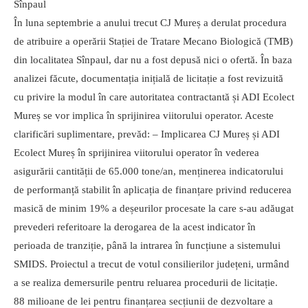
Sînpaul
În luna septembrie a anului trecut CJ Mureș a derulat procedura
de atribuire a operării Stației de Tratare Mecano Biologică (TMB)
din localitatea Sînpaul, dar nu a fost depusă nici o ofertă. În baza
analizei făcute, documentația inițială de licitație a fost revizuită
cu privire la modul în care autoritatea contractantă și ADI Ecolect
Mureș se vor implica în sprijinirea viitorului operator. Aceste
clarificări suplimentare, prevăd: – Implicarea CJ Mureș și ADI
Ecolect Mureș în sprijinirea viitorului operator în vederea
asigurării cantității de 65.000 tone/an, menținerea indicatorului
de performanță stabilit în aplicația de finanțare privind reducerea
masică de minim 19% a deșeurilor procesate la care s-au adăugat
prevederi referitoare la derogarea de la acest indicator în
perioada de tranziție, până la intrarea în funcțiune a sistemului
SMIDS. Proiectul a trecut de votul consilierilor județeni, urmând
a se realiza demersurile pentru reluarea procedurii de licitație.
88 milioane de lei pentru finanțarea secțiunii de dezvoltare a