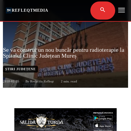
REFLEQTMEDIA
Se va construi un nou buncăr pentru radioterapie la
Spitalul Clinic Județean Mureș
ȘTIRI JUDEȚENE
2018-01-25
2
min. read
By
Redacția Refleqt