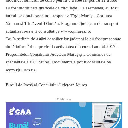
modificat numărul de curse pentru 8 trasee iar pentru 11 trasee
au fost modificate graficele de circulație. De asemenea, au fost
introduse două trasee noi, respectiv Tîrgu-Mureș – Corunca
Vațman și Târnăveni-Dâmbău. Programul județean de transport
actualizat poate fi consultat pe www.cjmures.ro.
Tot în ședința de astăzi consilierilor județeni le-au fost prezentate
două informări cu privire la activitatea din cursul anului 2017 a
Președintelui Consiliului Județean Mureș și a Comisiilor de
specialitate ale CJ Mureș. Documentele pot fi consultate pe
www.cjmures.ro.
Biroul de Presă al Consiliului Judeţean Mureş
Publicitate