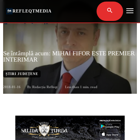
REFLEQTMEDIA
Se întâmplă acum: MIHAI FIFOR ESTE PREMIER
INTERIMAR
ȘTIRI JUDEȚENE
2018-01-16
Less than 1
min. read
By
Redacția Refleqt