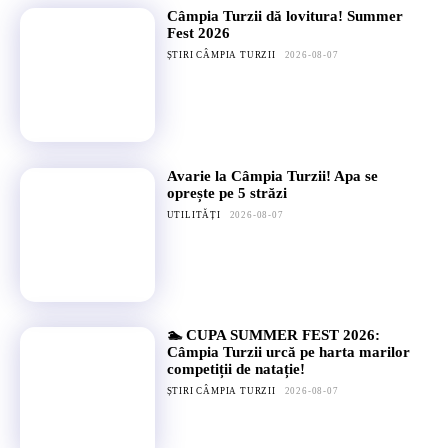
Câmpia Turzii dă lovitura! Summer
Fest 2026
ȘTIRI CÂMPIA TURZII
2026-08-07
Avarie la Câmpia Turzii! Apa se
oprește pe 5 străzi
UTILITĂȚI
2026-08-07
🏊 CUPA SUMMER FEST 2026:
Câmpia Turzii urcă pe harta marilor
competiții de natație!
ȘTIRI CÂMPIA TURZII
2026-08-07