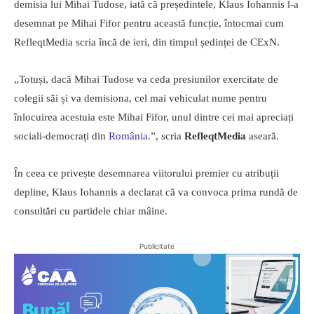
demisia lui Mihai Tudose, iată că președintele, Klaus Iohannis l-a
desemnat pe Mihai Fifor pentru această funcție, întocmai cum
RefleqtMedia scria încă de ieri, din timpul ședinței de CExN.
„Totuși, dacă Mihai Tudose va ceda presiunilor exercitate de
colegii săi și va demisiona, cel mai vehiculat nume pentru
înlocuirea acestuia este Mihai Fifor, unul dintre cei mai apreciați
sociali-democrați din
România
.”, scria
RefleqtMedia
aseară.
În ceea ce privește desemnarea viitorului premier cu atribuții
depline, Klaus Iohannis a declarat că va convoca prima rundă de
consultări cu partidele chiar mâine.
Publicitate