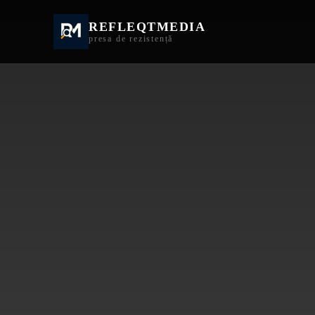
REFLEQTMEDIA
Informații Turda | I
presa de rezistență