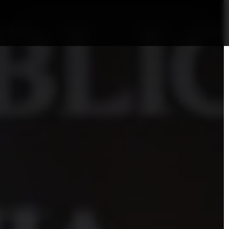
nformații Câmpia Turzii
ȘTIRI!
Politica GDPR/Cook