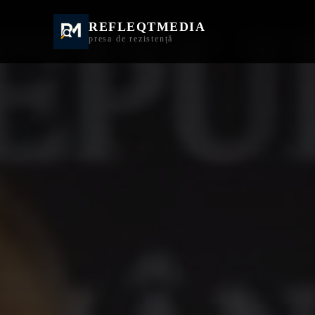
REFLEQTMEDIA
Informații Turda | I
presa de rezistență