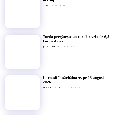
în Cluj
CLUJ
2026-08-09
Turda pregătește un coridor velo de 6,5
km pe Arieș
ȘTIRI TURDA
2026-08-08
Cornești în sărbătoare, pe 15 august
2026
MIHAI VITEAZU
2026-08-08