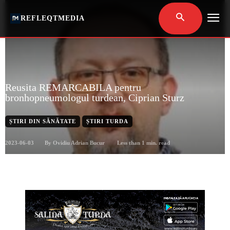
REFLEQTMEDIA
Reusita REMARCABILA pentru
bronhopneumologul turdean, Ciprian Sturz
ȘTIRI DIN SĂNĂTATE
ȘTIRI TURDA
2023-06-03
Less than 1
min. read
By
Ovidiu Adrian Bucur