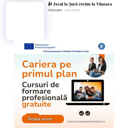
🎻 Jocul la Șură revine la Viișoara
VIIȘOARA
2026-08-08