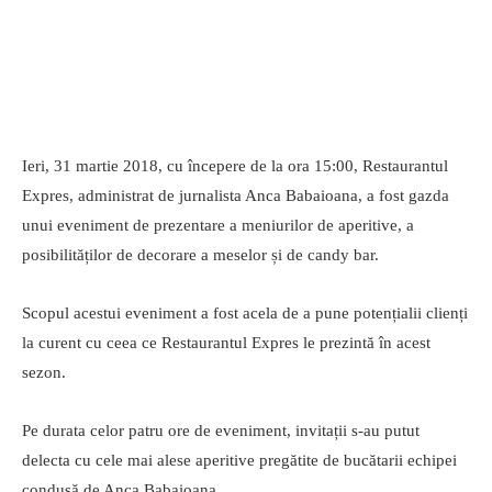
Ieri, 31 martie 2018, cu începere de la ora 15:00, Restaurantul
Expres, administrat de jurnalista Anca Babaioana, a fost gazda
unui eveniment de prezentare a meniurilor de aperitive, a
posibilităților de decorare a meselor și de candy bar.
Scopul acestui eveniment a fost acela de a pune potențialii clienți
la curent cu ceea ce Restaurantul Expres le prezintă în acest
sezon.
Pe durata celor patru ore de eveniment, invitații s-au putut
delecta cu cele mai alese aperitive pregătite de bucătarii echipei
condusă de Anca Babaioana.