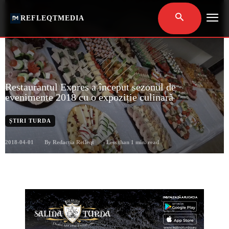
REFLEQTMEDIA
Restaurantul Expres a început sezonul de
evenimente 2018 cu o expoziție culinară
ȘTIRI TURDA
2018-04-01
Less than 1
min. read
By
Redacția Refleqt