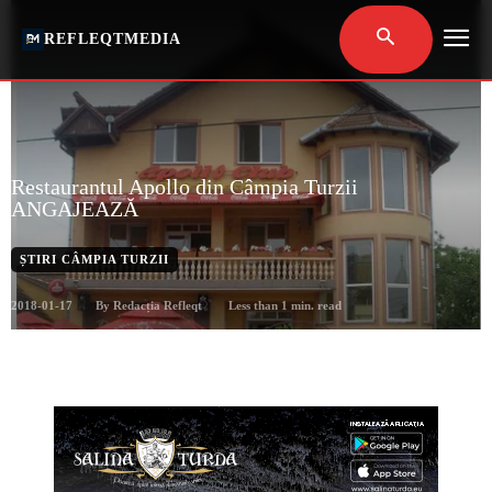
REFLEQTMEDIA
Restaurantul Apollo din Câmpia Turzii
ANGAJEAZĂ
ȘTIRI CÂMPIA TURZII
2018-01-17
Less than 1
min. read
By
Redacția Refleqt