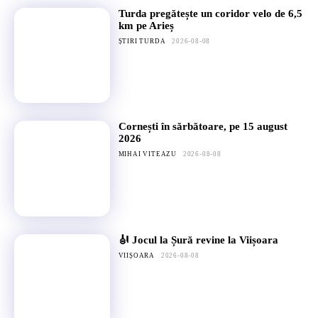
Turda pregătește un coridor velo de 6,5
km pe Arieș
ȘTIRI TURDA
2026-08-08
Cornești în sărbătoare, pe 15 august
2026
MIHAI VITEAZU
2026-08-08
🎻 Jocul la Șură revine la Viișoara
VIIȘOARA
2026-08-08