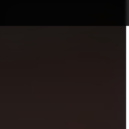
nformații Câmpia Turzii
ȘTIRI!
Politica GDPR/Cook