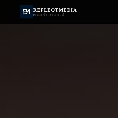
REFLEQTMEDIA
Informații Turda | I
presa de rezistență