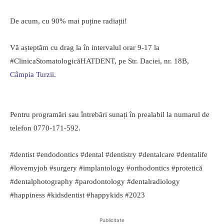
De acum, cu 90% mai puține radiații!
Vă așteptăm cu drag la în intervalul orar 9-17 la
#ClinicaStomatologicăHATDENT, pe Str. Daciei, nr. 18B,
Câmpia Turzii
.
Pentru programări sau întrebări sunați în prealabil la numarul de
telefon 0770-171-592.
#dentist #endodontics #dental #dentistry #dentalcare #dentalife
#lovemyjob #surgery #implantology #orthodontics #protetică
#dentalphotography #parodontology #dentalradiology
#happiness #kidsdentist #happykids #2023
Publicitate