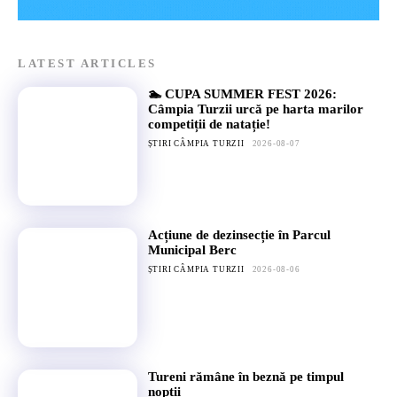
LATEST ARTICLES
🏊 CUPA SUMMER FEST 2026:
Câmpia Turzii urcă pe harta marilor
competiții de natație!
ȘTIRI CÂMPIA TURZII
2026-08-07
Acțiune de dezinsecție în Parcul
Municipal Berc
ȘTIRI CÂMPIA TURZII
2026-08-06
Tureni rămâne în beznă pe timpul
nopții