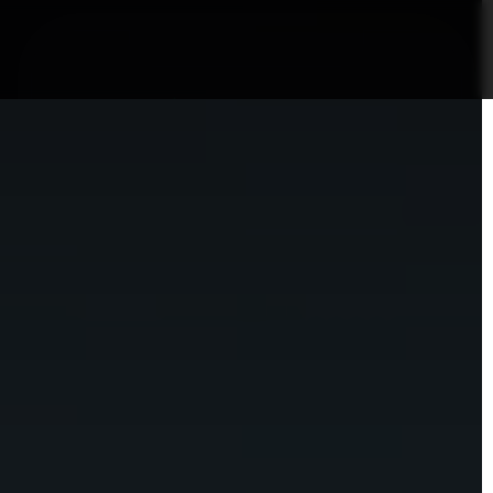
nformații Câmpia Turzii
ȘTIRI!
Politica GDPR/Cook