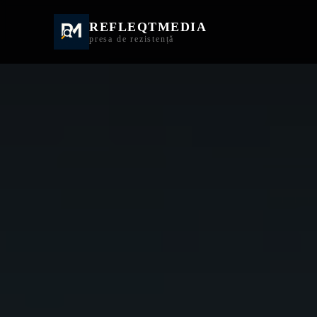
REFLEQTMEDIA
Informații Turda | I
presa de rezistență