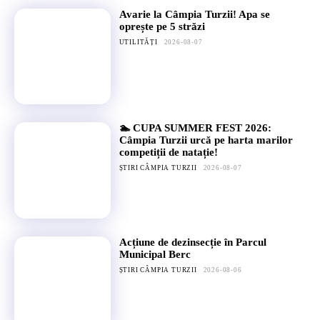
Avarie la Câmpia Turzii! Apa se
oprește pe 5 străzi
UTILITĂȚI
2026-08-07
🏊 CUPA SUMMER FEST 2026:
Câmpia Turzii urcă pe harta marilor
competiții de natație!
ȘTIRI CÂMPIA TURZII
2026-08-07
Acțiune de dezinsecție în Parcul
Municipal Berc
ȘTIRI CÂMPIA TURZII
2026-08-06