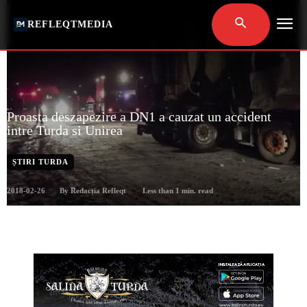
REFLEQTMEDIA
Proasta deszapezire a DN1 a cauzat un accident
intre Turda si Unirea
ȘTIRI TURDA
2018-02-26
Less than 1
min. read
By
Redacția Refleqt