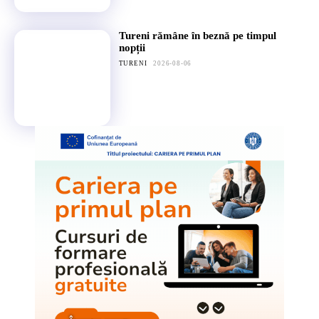
Tureni rămâne în beznă pe timpul
nopții
TURENI
2026-08-06