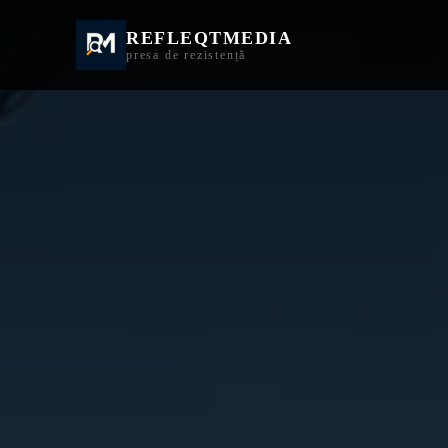
REFLEQTMEDIA
Informații Turda | I
presa de rezistență