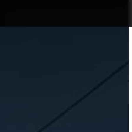
nformații Câmpia Turzii
ȘTIRI!
Politica GDPR/Cook