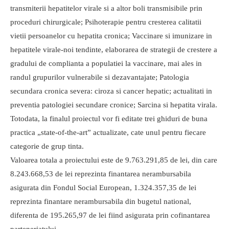
transmiterii hepatitelor virale si a altor boli transmisibile prin
proceduri chirurgicale; Psihoterapie pentru cresterea calitatii
vietii persoanelor cu hepatita cronica; Vaccinare si imunizare in
hepatitele virale-noi tendinte, elaborarea de strategii de crestere a
gradului de complianta a populatiei la vaccinare, mai ales in
randul grupurilor vulnerabile si dezavantajate; Patologia
secundara cronica severa: ciroza si cancer hepatic; actualitati in
preventia patologiei secundare cronice; Sarcina si hepatita virala.
Totodata, la finalul proiectul vor fi editate trei ghiduri de buna
practica „state-of-the-art” actualizate, cate unul pentru fiecare
categorie de grup tinta.
Valoarea totala a proiectului este de 9.763.291,85 de lei, din care
8.243.668,53 de lei reprezinta finantarea nerambursabila
asigurata din Fondul Social European, 1.324.357,35 de lei
reprezinta finantare nerambursabila din bugetul national,
diferenta de 195.265,97 de lei fiind asigurata prin cofinantarea
parteneriatului.