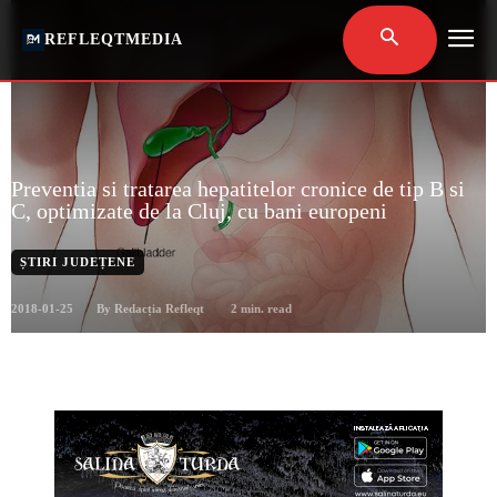
REFLEQTMEDIA
Preventia si tratarea hepatitelor cronice de tip B si
C, optimizate de la Cluj, cu bani europeni
ȘTIRI JUDEȚENE
2018-01-25
2
min. read
By
Redacția Refleqt