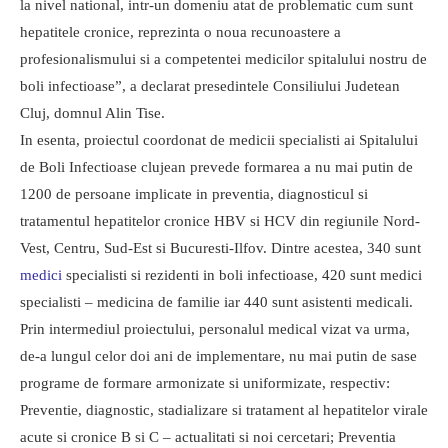
la nivel national, intr-un domeniu atat de problematic cum sunt
hepatitele cronice, reprezinta o noua recunoastere a
profesionalismului si a competentei medicilor spitalului nostru de
boli infectioase”, a declarat presedintele Consiliului Judetean
Cluj, domnul Alin Tise.
In esenta, proiectul coordonat de medicii specialisti ai Spitalului
de Boli Infectioase clujean prevede formarea a nu mai putin de
1200 de persoane implicate in preventia, diagnosticul si
tratamentul hepatitelor cronice HBV si HCV din regiunile Nord-
Vest, Centru, Sud-Est si Bucuresti-Ilfov. Dintre acestea, 340 sunt
medici
specialisti si rezidenti in boli infectioase, 420 sunt medici
specialisti – medicina de familie iar 440 sunt asistenti medicali.
Prin intermediul proiectului, personalul medical vizat va urma,
de-a lungul celor doi ani de implementare, nu mai putin de sase
programe de formare armonizate si uniformizate, respectiv:
Preventie, diagnostic, stadializare si tratament al hepatitelor virale
acute si cronice B si C – actualitati si noi cercetari; Preventia