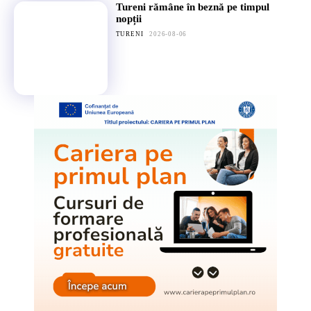
Tureni rămâne în beznă pe timpul
nopții
TURENI
2026-08-06