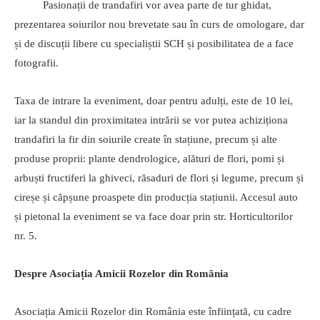
Pasionații de trandafiri vor avea parte de tur ghidat,
prezentarea soiurilor nou brevetate sau în curs de omologare, dar
și de discuții libere cu specialiștii SCH și posibilitatea de a face
fotografii.
Taxa de intrare la eveniment, doar pentru adulți, este de 10 lei,
iar la standul din proximitatea intrării se vor putea achiziționa
trandafiri la fir din soiurile create în stațiune, precum și alte
produse proprii: plante dendrologice, alături de flori, pomi și
arbuști fructiferi la ghiveci, răsaduri de flori și legume, precum și
cireșe și căpșune proaspete din producția stațiunii. Accesul auto
și pietonal la eveniment se va face doar prin str. Horticultorilor
nr. 5.
Despre Asociația Amicii Rozelor din România
Asociația Amicii Rozelor din România este înființată, cu cadre