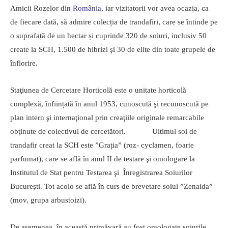
Amicii Rozelor din
România
, iar vizitatorii vor avea ocazia, ca
de fiecare dată, să admire colecția de trandafiri, care se întinde pe
o suprafață de un hectar și cuprinde 320 de soiuri, inclusiv 50
create la SCH, 1.500 de hibrizi şi 30 de elite din toate grupele de
înflorire.
Staţiunea de Cercetare Horticolă este o unitate horticolă
complexă, înființată în anul 1953, cunoscută şi recunoscută pe
plan intern şi internaţional prin creaţiile originale remarcabile
obţinute de colectivul de cercetători. Ultimul soi de
trandafir creat la SCH este ”Grația” (roz- cyclamen, foarte
parfumat), care se află în anul II de testare şi omologare la
Institutul de Stat pentru Testarea şi Înregistrarea Soiurilor
Bucureşti. Tot acolo se află în curs de brevetare soiul ”Zenaida”
(mov, grupa arbustoizi).
De asemenea, în această primăvară au fost omologate soiurile