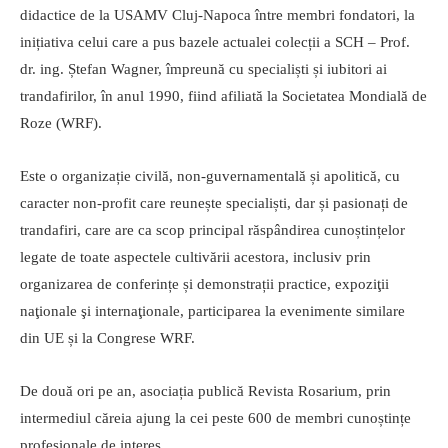
didactice de la USAMV Cluj-Napoca între membri fondatori, la
inițiativa celui care a pus bazele actualei colecții a SCH – Prof.
dr. ing. Ștefan Wagner, împreună cu specialiști și iubitori ai
trandafirilor, în anul 1990, fiind afiliată la Societatea Mondială de
Roze (WRF).
Este o organizație civilă, non-guvernamentală și apolitică, cu
caracter non-profit care reunește specialiști, dar și pasionați de
trandafiri, care are ca scop principal răspândirea cunoștințelor
legate de toate aspectele cultivării acestora, inclusiv prin
organizarea de conferințe și demonstrații practice, expoziţii
naţionale şi internaţionale, participarea la evenimente similare
din UE și la Congrese WRF.
De două ori pe an, asociația publică Revista Rosarium, prin
intermediul căreia ajung la cei peste 600 de membri cunoștințe
profesionale de interes.