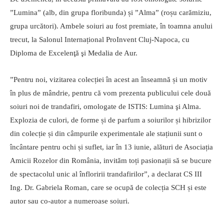
”Lumina” (alb, din grupa floribunda) și ”Alma” (roșu carămiziu,
grupa urcători). Ambele soiuri au fost premiate, în toamna anului
trecut, la Salonul Internațional ProInvent Cluj-Napoca, cu
Diploma de Excelenţă şi Medalia de Aur.
”Pentru noi, vizitarea colecției în acest an înseamnă și un motiv
în plus de mândrie, pentru că vom prezenta publicului cele două
soiuri noi de trandafiri, omologate de ISTIS: Lumina şi Alma.
Explozia de culori, de forme și de parfum a soiurilor și hibrizilor
din colecție și din câmpurile experimentale ale stațiunii sunt o
încântare pentru ochi și suflet, iar în 13 iunie, alături de Asociația
Amicii Rozelor din România, invităm toți pasionații să se bucure
de spectacolul unic al înfloririi trandafirilor”, a declarat CS III
Ing. Dr. Gabriela Roman, care se ocupă de colecția SCH și este
autor sau co-autor a numeroase soiuri.