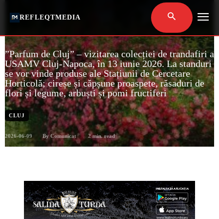
REFLEQTMEDIA
”Parfum de Cluj” – vizitarea colecției de trandafiri a
USAMV Cluj-Napoca, în 13 iunie 2026. La standuri
se vor vinde produse ale Stațiunii de Cercetare
Horticolă; cireșe și căpșune proaspete, răsaduri de
flori și legume, arbuști și pomi fructiferi
CLUJ
2026-06-09
2
min. read
By
Comunicat