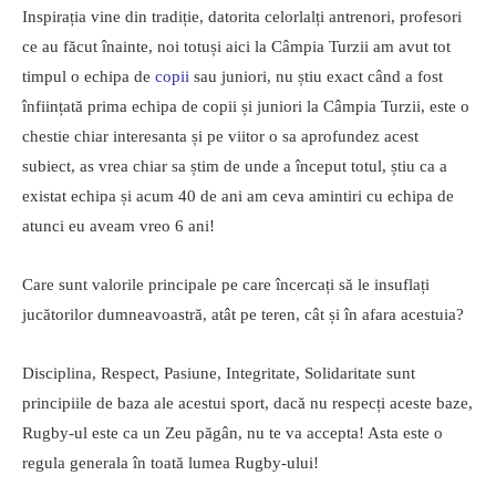
Inspirația vine din tradiție, datorita celorlalți antrenori, profesori
ce au făcut înainte, noi totuși aici la Câmpia Turzii am avut tot
timpul o echipa de
copii
sau juniori, nu știu exact când a fost
înființată prima echipa de copii și juniori la Câmpia Turzii, este o
chestie chiar interesanta și pe viitor o sa aprofundez acest
subiect, as vrea chiar sa știm de unde a început totul, știu ca a
existat echipa și acum 40 de ani am ceva amintiri cu echipa de
atunci eu aveam vreo 6 ani!
Care sunt valorile principale pe care încercați să le insuflați
jucătorilor dumneavoastră, atât pe teren, cât și în afara acestuia?
Disciplina, Respect, Pasiune, Integritate, Solidaritate sunt
principiile de baza ale acestui sport, dacă nu respecți aceste baze,
Rugby-ul este ca un Zeu păgân, nu te va accepta! Asta este o
regula generala în toată lumea Rugby-ului!