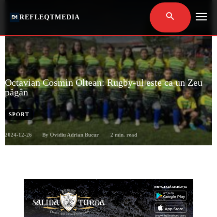
REFLEQTMEDIA
Octavian Cosmin Oltean: Rugby-ul este ca un Zeu
păgân
SPORT
2024-12-26
2
min. read
By
Ovidiu Adrian Bucur