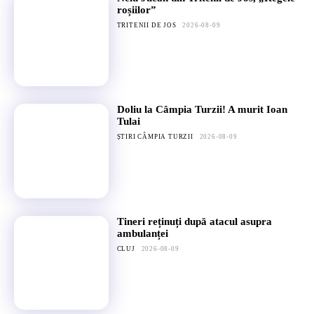
roșiilor”
TRITENII DE JOS
2026-08-09
Doliu la Câmpia Turzii! A murit Ioan
Tulai
ȘTIRI CÂMPIA TURZII
2026-08-09
Tineri reținuți după atacul asupra
ambulanței
CLUJ
2026-08-09