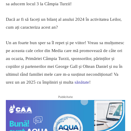
sa aducem locul 3 la Câmpia Turzii!
Dacă ar fi să faceți un bilanț al anului 2024 în activitatea Leilor,
cum ați caracteriza acest an?
Un an foarte bun sper sa îl repet și pe viitor! Vreau sa mulțumesc
pe aceasta cale celor din Media care mă promovează de câte ori
au ocazia, Primăriei Câmpia Turzii, sponsorilor, părinților și
copiilor și partenerilor mei George Gall și Oltean Daniel și nu în
ultimul rând familiei mele care m-a susținut necondiționat! Va
urez un an 2025 cu împliniri și multa
sănătate
!
Publicitate