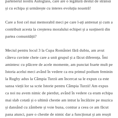
partenerul nostru Autoglass, care are o legătură destul de strânsă
și cu echipa și urmărește cu interes evoluția noastră!
Care a fost cel mai memorabil meci pe care l-ați antrenat și cum a
contribuit acesta la creșterea moralului echipei și a susținerii din
partea comunității?
Meciul pentru locul 3 la Cupa României fără dubiu, am avut
câteva cuvinte cheie care a unit grupul și a făcut diferența. Îmi
amintesc cu plăcere de acele momente, am punctat foarte mult pe
Istoria acelui meci având în vedere ca era primul podium feminin
la Rugby adus la Câmpia Turzii am încercat sa le expun ca este
sansa vieții lor sa scrie Istorie pentru Câmpia Turzii! Am expus
ca noi nu avem nimic de pierdut, având în vedere ca eram echipa
mai slab cotată și o ultimă chestie am intrat la încălzire pe muzica
și dansând cu zâmbete și voie buna, contrar a ceea ce am făcut
pana atunci, pare o chestie de nimic dar a funcționat și am reușit