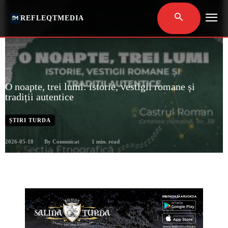
REFLEQTMEDIA
O noapte, trei lumi: istorie, vestigii romane și
tradiții autentice
ȘTIRI TURDA
2026-05-18
1
min. read
By
Comunicat