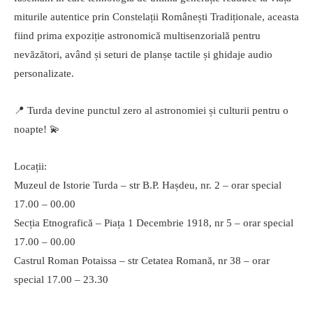
miturile autentice prin Constelații Românești Tradiționale, aceasta
fiind prima expoziție astronomică multisenzorială pentru
nevăzători, având și seturi de planșe tactile și ghidaje audio
personalizate.
📍 Turda devine punctul zero al astronomiei și culturii pentru o
noapte! 💫
Locații:
Muzeul de Istorie Turda – str B.P. Hașdeu, nr. 2 – orar special
17.00 – 00.00
Secția Etnografică – Piața 1 Decembrie 1918, nr 5 – orar special
17.00 – 00.00
Castrul Roman Potaissa – str Cetatea Romană, nr 38 – orar
special 17.00 – 23.30