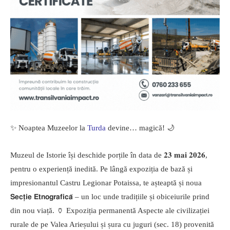
✨ Noaptea Muzeelor la
Turda
devine… magică! 🌙
Muzeul de Istorie își deschide porțile în data de 𝟐𝟑 𝐦𝐚𝐢 𝟐𝟎𝟐𝟔,
pentru o experiență inedită. Pe lângă expoziția de bază și
impresionantul Castru Legionar Potaissa, te așteaptă și noua
𝗦𝗲𝗰𝘁̦𝗶𝗲 𝗘𝘁𝗻𝗼𝗴𝗿𝗮𝗳𝗶𝗰𝗮̆ – un loc unde tradițiile și obiceiurile prind
din nou viață. 🏺 Expoziția permanentă Aspecte ale civilizației
rurale de pe Valea Arieșului și șura cu juguri (sec. 18) provenită