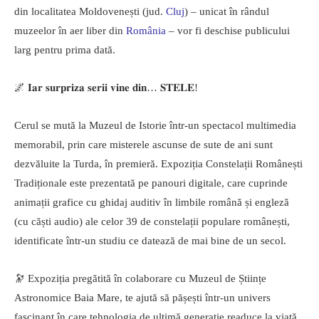
din localitatea Moldovenești (jud.
Cluj
) – unicat în rândul
muzeelor în aer liber din
România
– vor fi deschise publicului
larg pentru prima dată.
🌌 𝐈𝐚𝐫 𝐬𝐮𝐫𝐩𝐫𝐢𝐳𝐚 𝐬𝐞𝐫𝐢𝐢 𝐯𝐢𝐧𝐞 𝐝𝐢𝐧… 𝐒𝐓𝐄𝐋𝐄!
Cerul se mută la Muzeul de Istorie într-un spectacol multimedia
memorabil, prin care misterele ascunse de sute de ani sunt
dezvăluite la Turda, în premieră. Expoziția Constelații Românești
Tradiționale este prezentată pe panouri digitale, care cuprinde
animații grafice cu ghidaj auditiv în limbile română și engleză
(cu căști audio) ale celor 39 de constelații populare românești,
identificate într-un studiu ce datează de mai bine de un secol.
🔭 Expoziția pregătită în colaborare cu Muzeul de Științe
Astronomice Baia Mare, te ajută să pășești într-un univers
fascinant în care tehnologia de ultimă generație readuce la viață