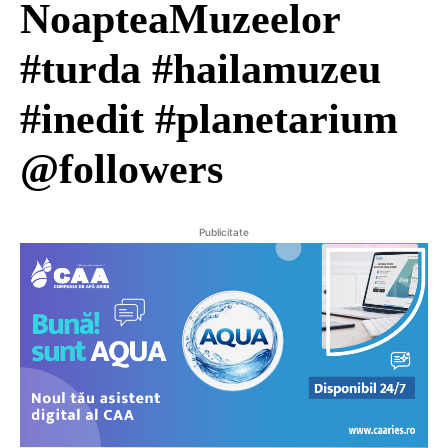
NoapteaMuzeelor
#turda #hailamuzeu
#inedit #planetarium
@followers
Publicitate