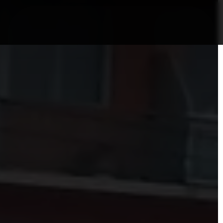
nformații Câmpia Turzii
ȘTIRI!
Politica GDPR/Cook