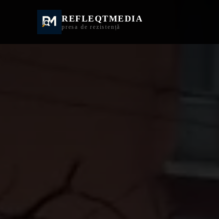
REFLEQTMEDIA
Informații Turda | I
presa de rezistență