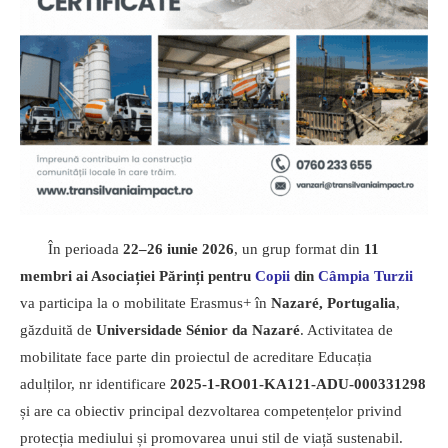
În perioada
22–26 iunie 2026
, un grup format din
11
membri ai Asociației Părinți pentru
Copii
din
Câmpia Turzii
va participa la o mobilitate Erasmus+ în
Nazaré, Portugalia
,
găzduită de
Universidade Sénior da Nazaré
. Activitatea de
mobilitate face parte din proiectul de acreditare Educația
adulților, nr identificare
2025-1-RO01-KA121-ADU-000331298
și are ca obiectiv principal dezvoltarea competențelor privind
protecția mediului și promovarea unui stil de viață sustenabil.