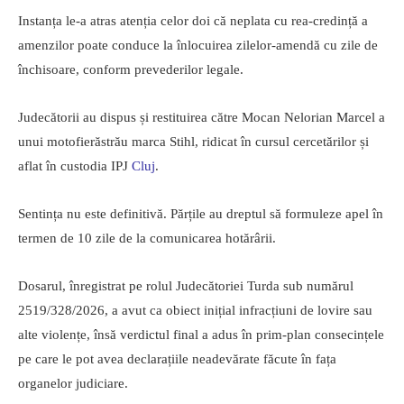
Instanța le-a atras atenția celor doi că neplata cu rea-credință a
amenzilor poate conduce la înlocuirea zilelor-amendă cu zile de
închisoare, conform prevederilor legale.
Judecătorii au dispus și restituirea către Mocan Nelorian Marcel a
unui motofierăstrău marca Stihl, ridicat în cursul cercetărilor și
aflat în custodia IPJ
Cluj
.
Sentința nu este definitivă. Părțile au dreptul să formuleze apel în
termen de 10 zile de la comunicarea hotărârii.
Dosarul, înregistrat pe rolul Judecătoriei Turda sub numărul
2519/328/2026, a avut ca obiect inițial infracțiuni de lovire sau
alte violențe, însă verdictul final a adus în prim-plan consecințele
pe care le pot avea declarațiile neadevărate făcute în fața
organelor judiciare.