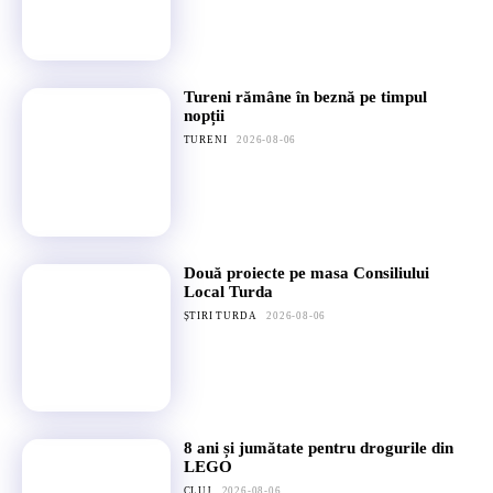
Tureni rămâne în beznă pe timpul
nopții
TURENI
2026-08-06
Două proiecte pe masa Consiliului
Local Turda
ȘTIRI TURDA
2026-08-06
8 ani și jumătate pentru drogurile din
LEGO
CLUJ
2026-08-06