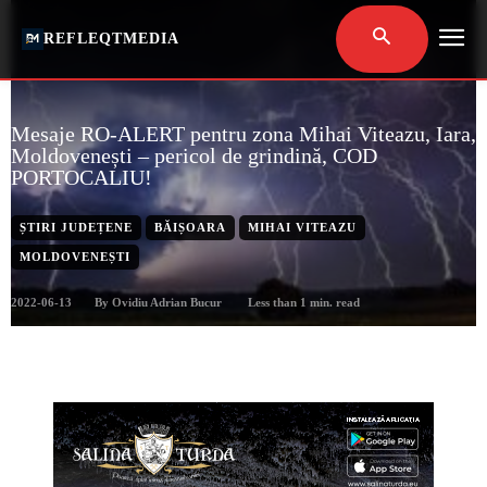
REFLEQTMEDIA
Mesaje RO-ALERT pentru zona Mihai Viteazu, Iara,
Moldovenești – pericol de grindină, COD
PORTOCALIU!
ȘTIRI JUDEȚENE
BĂIȘOARA
MIHAI VITEAZU
MOLDOVENEȘTI
2022-06-13
Less than 1
min. read
By
Ovidiu Adrian Bucur