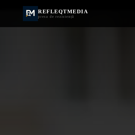
REFLEQTMEDIA
Informații Turda | I
presa de rezistență