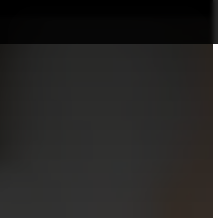
nformații Câmpia Turzii
ȘTIRI!
Politica GDPR/Cook