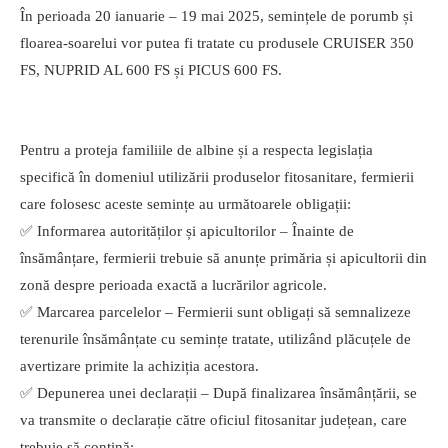
În perioada 20 ianuarie – 19 mai 2025, semințele de porumb și
floarea-soarelui vor putea fi tratate cu produsele CRUISER 350
FS, NUPRID AL 600 FS și PICUS 600 FS.
Pentru a proteja familiile de albine și a respecta legislația
specifică în domeniul utilizării produselor fitosanitare, fermierii
care folosesc aceste semințe au următoarele obligații:
✅ Informarea autorităților și apicultorilor – Înainte de
însămânțare, fermierii trebuie să anunțe primăria și apicultorii din
zonă despre perioada exactă a lucrărilor agricole.
✅ Marcarea parcelelor – Fermierii sunt obligați să semnalizeze
terenurile însămânțate cu semințe tratate, utilizând plăcuțele de
avertizare primite la achiziția acestora.
✅ Depunerea unei declarații – După finalizarea însămânțării, se
va transmite o declarație către oficiul fitosanitar județean, care
trebuie să conțină: