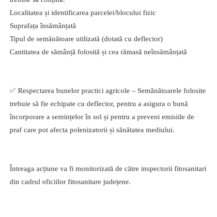
Localitatea și identificarea parcelei/blocului fizic
Suprafața însămânțată
Tipul de semănătoare utilizată (dotată cu deflector)
Cantitatea de sămânță folosită și cea rămasă neînsămânțată
✅ Respectarea bunelor practici agricole – Semănătoarele folosite
trebuie să fie echipate cu deflector, pentru a asigura o bună
încorporare a semințelor în sol și pentru a preveni emisiile de
praf care pot afecta polenizatorii și sănătatea mediului.
Întreaga acțiune va fi monitorizată de către inspectorii fitosanitari
din cadrul oficiilor fitosanitare județene.