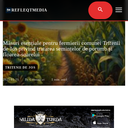
REFLEQTMEDIA
Măsuri esențiale pentru fermierii comunei Tritenii
de Jos privind tratarea semințelor de porumb și
floarea-soarelui
TRITENII DE JOS
2025-01-31
1
min. read
By
Comunicat