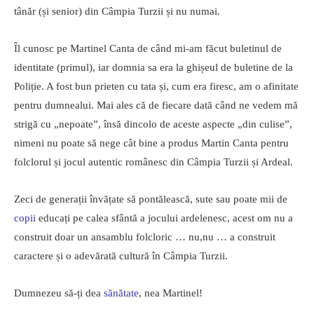
tânăr (și senior) din Câmpia Turzii și nu numai.
Îl cunosc pe Martinel Canta de când mi-am făcut buletinul de
identitate (primul), iar domnia sa era la ghișeul de buletine de la
Poliție. A fost bun prieten cu tata și, cum era firesc, am o afinitate
pentru dumnealui. Mai ales că de fiecare dată când ne vedem mă
strigă cu „nepoate”, însă dincolo de aceste aspecte „din culise”,
nimeni nu poate să nege cât bine a produs Martin Canta pentru
folclorul și jocul autentic românesc din Câmpia Turzii și Ardeal.
Zeci de generații învățate să pontălească, sute sau poate mii de
copii
educați pe calea sfântă a jocului ardelenesc, acest om nu a
construit doar un ansamblu folcloric … nu,nu … a construit
caractere și o adevărată cultură în Câmpia Turzii.
Dumnezeu să-ți dea
sănătate
, nea Martinel!