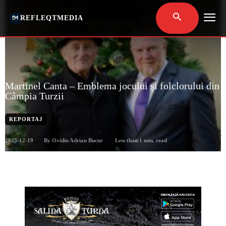
REFLEQTMEDIA
Martinel Canta – Emblema jocului și folclorului din
Câmpia Turzii
REPORTAJ
2025-12-19
Less than 1
min. read
By
Ovidiu Adrian Bucur