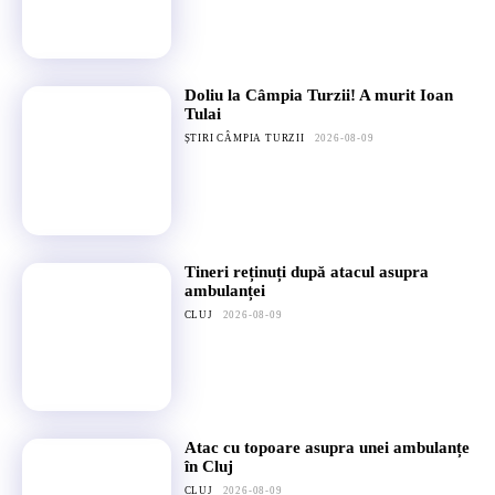
Doliu la Câmpia Turzii! A murit Ioan
Tulai
ȘTIRI CÂMPIA TURZII
2026-08-09
Tineri reținuți după atacul asupra
ambulanței
CLUJ
2026-08-09
Atac cu topoare asupra unei ambulanțe
în Cluj
CLUJ
2026-08-09