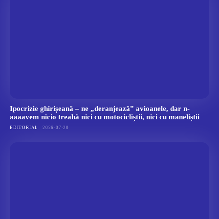
Ipocrizie ghirișeană – ne „deranjează” avioanele, dar n-
aaaavem nicio treabă nici cu motocicliștii, nici cu maneliștii
EDITORIAL
2026-07-20