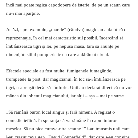
încă mai poate regiza capodopere de isterie, de pe un scaun care
nu-i mai aparține.
Astăzi, spre exemplu, „marele” (cândva) magician a dat încă o
reprezentație, în cel mai caracteristic stil posibil, încercând să
îmblânzească tigri și lei, pe nepusă masă, fără să anunțe pe
nimeni, în stilul pompieristic cu care a dărâmat circul.
Efectele speciale au fost multe, fumigenele fumegânde,
trompetele la post, dar magicianul, în loc să-i îmblânzească pe
tigri, n-a reușit decât să-i înfurie. Unii au declarat direct că nu vor
mânca din jobenul magicianului, iar alții – așa – mai pe surse.
„Să rămână baron local singur și fără nimeni. A regizat o
comedie ieftină, în speranța că va rămâne în capul tuturor
meselor. Să nu pice cumva-ntre scaune !” i-au transmis unii care
l-au crezut ceva gen „David Copperfield”, dar care s-au convins