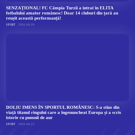
SENZAȚIONAL! FC Câmpia Turzii a intrat în ELITA
fotbalului amator românesc! Doar 14 cluburi din țară au
reușit această performanță!
SPORT
2026-06-29
DOLIU IMENS ÎN SPORTUL ROMÂNESC: S-a stins din
viață titanul ringului care a îngenuncheat Europa și a scris
istorie cu pumnii de aur
SPORT
2026-06-25