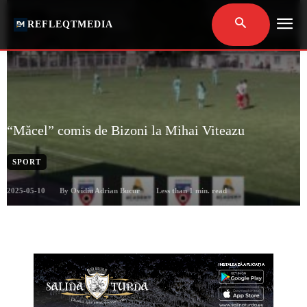
REFLEQTMEDIA
“Măcel” comis de Bizoni la Mihai Viteazu
SPORT
2025-05-10
Less than 1
min. read
By
Ovidiu Adrian Bucur