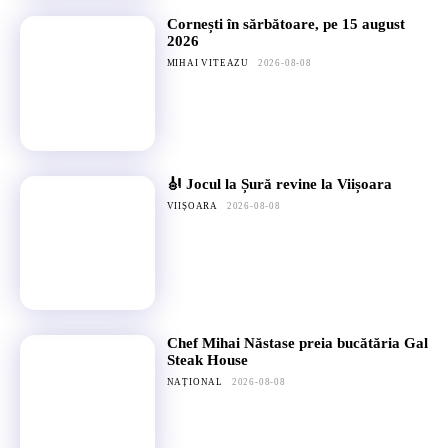
Cornești în sărbătoare, pe 15 august
2026
MIHAI VITEAZU
2026-08-08
🎻 Jocul la Șură revine la Viișoara
VIIȘOARA
2026-08-08
Chef Mihai Năstase preia bucătăria Gal
Steak House
NAȚIONAL
2026-08-08