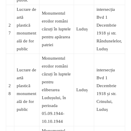
public
Lucrare de
intersecția
Monumentul
artă
Bvd 1
eroilor români
2
plastică
Decembrie
căzuți în luptele
Luduș
7
monument
1918 și str.
pentru apărarea
ală de for
Rândunelelor,
patriei
public
Luduș
Monumentul
eroilor români
Lucrare de
intersecția
căzuți în luptele
artă
Bvd 1
pentru
2
plastică
Decembrie
eliberarea
Luduș
8
monument
1918 și str.
Ludușului, în
ală de for
Crinului,
perioada
public
Luduș
05.09.1944-
10.10.1944
Monumentul