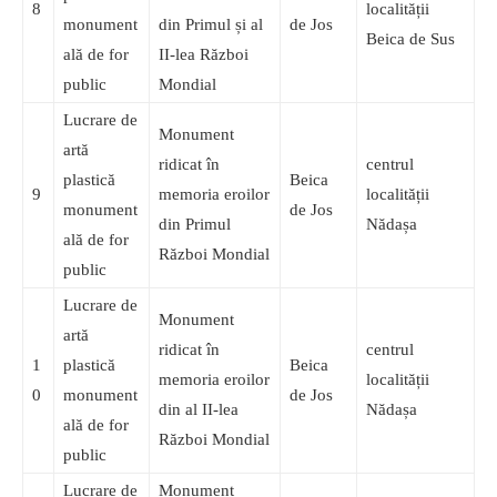
8
localității
monument
din Primul și al
de Jos
Beica de Sus
ală de for
II-lea Război
public
Mondial
Lucrare de
Monument
artă
ridicat în
centrul
plastică
Beica
9
memoria eroilor
localității
monument
de Jos
din Primul
Nădașa
ală de for
Război Mondial
public
Lucrare de
Monument
artă
ridicat în
centrul
1
plastică
Beica
memoria eroilor
localității
0
monument
de Jos
din al II-lea
Nădașa
ală de for
Război Mondial
public
Lucrare de
Monument