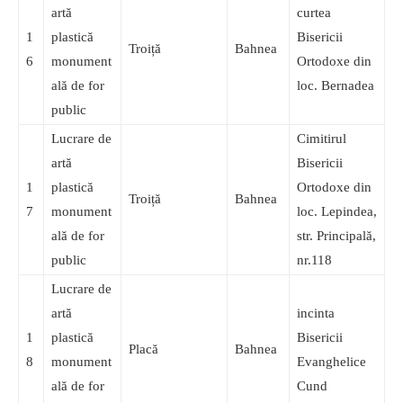
artă
curtea
1
plastică
Bisericii
Troiță
Bahnea
6
monument
Ortodoxe din
ală de for
loc. Bernadea
public
Lucrare de
Cimitirul
artă
Bisericii
1
plastică
Ortodoxe din
Troiță
Bahnea
7
monument
loc. Lepindea,
ală de for
str. Principală,
public
nr.118
Lucrare de
artă
incinta
1
plastică
Bisericii
Placă
Bahnea
8
monument
Evanghelice
ală de for
Cund