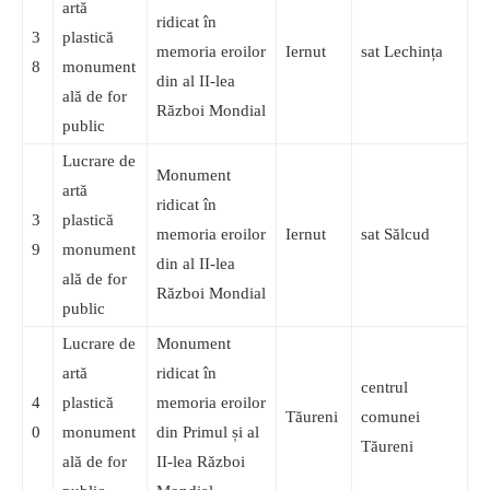
artă
ridicat în
3
plastică
memoria eroilor
Iernut
sat Lechința
8
monument
din al II-lea
ală de for
Război Mondial
public
Lucrare de
Monument
artă
ridicat în
3
plastică
memoria eroilor
Iernut
sat Sălcud
9
monument
din al II-lea
ală de for
Război Mondial
public
Lucrare de
Monument
artă
ridicat în
centrul
4
plastică
memoria eroilor
Tăureni
comunei
0
monument
din Primul și al
Tăureni
ală de for
II-lea Război