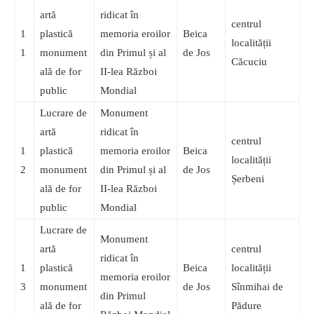
artă
ridicat în
centrul
1
plastică
memoria eroilor
Beica
localității
1
monument
din Primul și al
de Jos
Căcuciu
ală de for
II-lea Război
public
Mondial
Lucrare de
Monument
artă
ridicat în
centrul
1
plastică
memoria eroilor
Beica
localității
2
monument
din Primul și al
de Jos
Șerbeni
ală de for
II-lea Război
public
Mondial
Lucrare de
Monument
artă
centrul
ridicat în
1
plastică
Beica
localității
memoria eroilor
3
monument
de Jos
Sînmihai de
din Primul
ală de for
Pădure