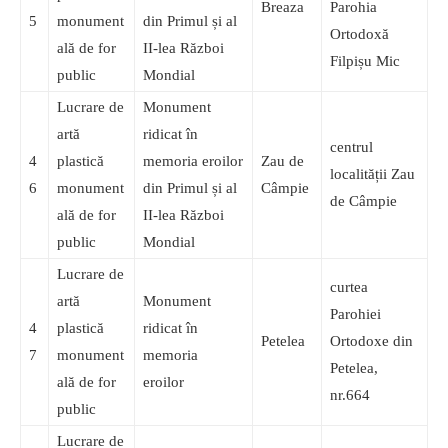
Breaza
Parohia
5
monument
din Primul și al
Ortodoxă
ală de for
II-lea Război
Filpișu Mic
public
Mondial
Lucrare de
Monument
artă
ridicat în
centrul
4
plastică
memoria eroilor
Zau de
localității Zau
6
monument
din Primul și al
Câmpie
de Câmpie
ală de for
II-lea Război
public
Mondial
Lucrare de
curtea
artă
Monument
Parohiei
4
plastică
ridicat în
Petelea
Ortodoxe din
7
monument
memoria
Petelea,
ală de for
eroilor
nr.664
public
Lucrare de