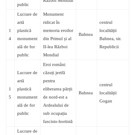
Război Mondial
public
Lucrare de
Monument
artă
ridicat în
centrul
1
plastică
memoria eroilor
localității
Bahnea
4
monument
din Primul și al
Bahnea, str.
ală de for
II-lea Război
Republicii
public
Mondial
Eroi români
Lucrare de
căzuți jertfă
artă
pentru
centrul
1
plastică
eliberarea părții
Bahnea
localității
5
monument
de nord-est a
Gogan
ală de for
Ardealului de
public
sub ocupația
fascisto-hortistă
Lucrare de