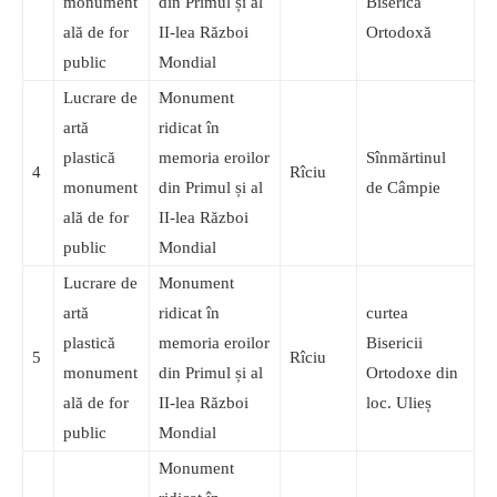
monument
din Primul și al
Biserica
ală de for
II-lea Război
Ortodoxă
public
Mondial
Lucrare de
Monument
artă
ridicat în
plastică
memoria eroilor
Sînmărtinul
4
Rîciu
monument
din Primul și al
de Câmpie
ală de for
II-lea Război
public
Mondial
Lucrare de
Monument
artă
ridicat în
curtea
plastică
memoria eroilor
Bisericii
5
Rîciu
monument
din Primul și al
Ortodoxe din
ală de for
II-lea Război
loc. Ulieș
public
Mondial
Monument