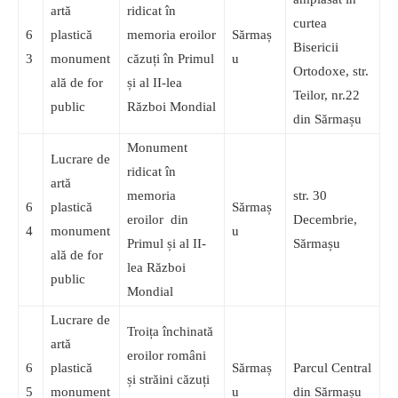
artă
ridicat în
curtea
6
plastică
memoria eroilor
Sărmaș
Bisericii
3
monument
căzuți în Primul
u
Ortodoxe, str.
ală de for
și al II-lea
Teilor, nr.22
public
Război Mondial
din Sărmașu
Monument
Lucrare de
ridicat în
artă
memoria
str. 30
6
plastică
Sărmaș
eroilor din
Decembrie,
4
monument
u
Primul și al II-
Sărmașu
ală de for
lea Război
public
Mondial
Lucrare de
Troița închinată
artă
eroilor români
6
plastică
Sărmaș
Parcul Central
și străini căzuți
5
monument
u
din Sărmașu