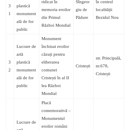
ridicat în
Sîngeor
în centrul
3
plastică
memoria eroilor
giu de
localității
1
monument
din Primul
Pădure
Bezidul Nou
ală de for
Război Mondial
public
Monument
Lucrare de
închinat eroilor
artă
căzuți pentru
str. Principală,
3
plastică
eliberarea
Cristești
nr.678,
2
monument
comunei
Cristești
ală de for
Cristești în al II
public
lea Război
Mondial
Placă
comemorativă –
Monumentul
Lucrare de
eroilor români