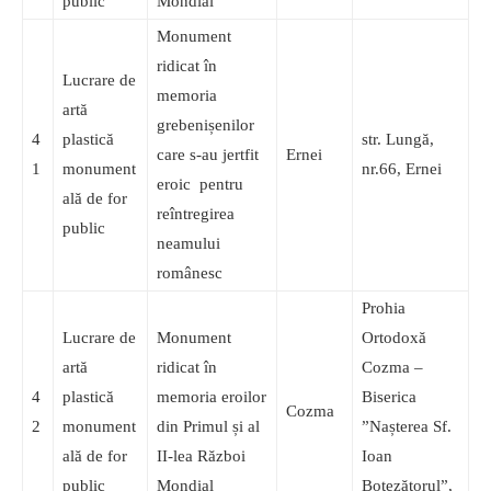
public
Mondial
Monument
ridicat în
Lucrare de
memoria
artă
grebenișenilor
4
plastică
str. Lungă,
care s-au jertfit
Ernei
1
monument
nr.66, Ernei
eroic pentru
ală de for
reîntregirea
public
neamului
românesc
Prohia
Lucrare de
Monument
Ortodoxă
artă
ridicat în
Cozma –
4
plastică
memoria eroilor
Biserica
Cozma
2
monument
din Primul și al
”Nașterea Sf.
ală de for
II-lea Război
Ioan
public
Mondial
Botezătorul”,