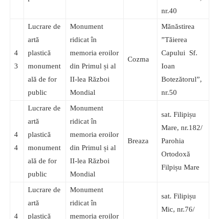
nr.40
Lucrare de
Monument
Mănăstirea
artă
ridicat în
”Tăierea
4
plastică
memoria eroilor
Capului Sf.
Cozma
3
monument
din Primul și al
Ioan
ală de for
II-lea Război
Botezătorul”,
public
Mondial
nr.50
Lucrare de
Monument
sat. Filipișu
artă
ridicat în
Mare, nr.182/
4
plastică
memoria eroilor
Breaza
Parohia
4
monument
din Primul și al
Ortodoxă
ală de for
II-lea Război
Filpișu Mare
public
Mondial
Lucrare de
Monument
sat. Filipișu
artă
ridicat în
Mic, nr.76/
4
plastică
memoria eroilor