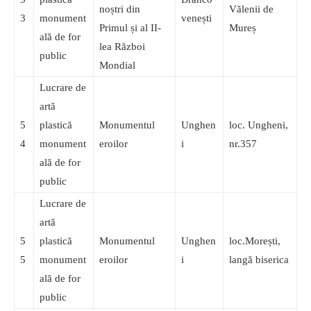
noștri din
Vălenii de
3
monument
venești
Primul și al II-
Mureș
ală de for
lea Război
public
Mondial
Lucrare de
artă
5
plastică
Monumentul
Unghen
loc. Ungheni,
4
monument
eroilor
i
nr.357
ală de for
public
Lucrare de
artă
5
plastică
Monumentul
Unghen
loc.Morești,
5
monument
eroilor
i
langă biserica
ală de for
public