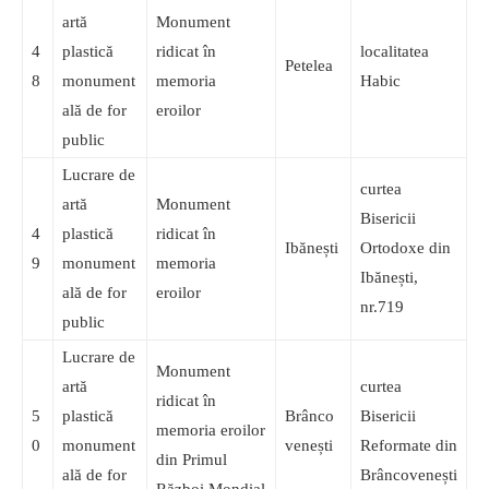
artă
Monument
4
plastică
ridicat în
localitatea
Petelea
8
monument
memoria
Habic
ală de for
eroilor
public
Lucrare de
curtea
artă
Monument
Bisericii
4
plastică
ridicat în
Ibănești
Ortodoxe din
9
monument
memoria
Ibănești,
ală de for
eroilor
nr.719
public
Lucrare de
Monument
artă
curtea
ridicat în
5
plastică
Brânco
Bisericii
memoria eroilor
0
monument
venești
Reformate din
din Primul
ală de for
Brâncovenești