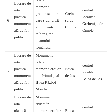
ridicat în
Lucrare de
memoria
artă
centrul
grebenișenilor
Grebeni
plastică
localității
6
care s-au jertfit
șu de
monument
Grebenișu de
eroic pentru
Cîmpie
ală de for
Cîmpie
reîntregirea
public
neamului
românesc
Lucrare de
Monument
artă
ridicat în
centrul
plastică
memoria eroilor
Beica
7
localității
monument
din Primul și al
de Jos
Beica de Jos
ală de for
II-lea Război
public
Mondial
Lucrare de
Monument
artă
ridicat în
centrul
plastică
memoria eroilor
Beica