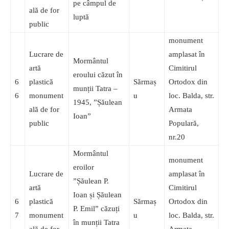
pe câmpul de
ală de for
luptă
public
monument
Lucrare de
amplasat în
Mormântul
artă
Cimitirul
eroului căzut în
6
plastică
Sărmaș
Ortodox din
munții Tatra –
6
monument
u
loc. Balda, str.
1945, ”Șăulean
ală de for
Armata
Ioan”
public
Populară,
nr.20
Mormântul
monument
eroilor
Lucrare de
amplasat în
”Șăulean P.
artă
Cimitirul
Ioan și Șăulean
6
plastică
Sărmaș
Ortodox din
P. Emil” căzuți
7
monument
u
loc. Balda, str.
în munții Tatra