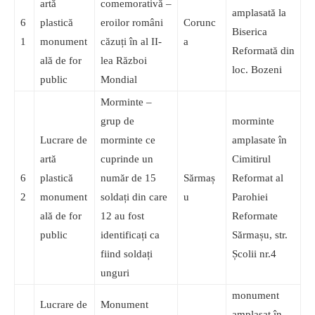
artă
comemorativă –
amplasată la
6
plastică
eroilor români
Corunc
Biserica
1
monument
căzuți în al II-
a
Reformată din
ală de for
lea Război
loc. Bozeni
public
Mondial
Morminte –
grup de
morminte
Lucrare de
morminte ce
amplasate în
artă
cuprinde un
Cimitirul
6
plastică
număr de 15
Sărmaș
Reformat al
2
monument
soldați din care
u
Parohiei
ală de for
12 au fost
Reformate
public
identificați ca
Sărmașu, str.
fiind soldați
Școlii nr.4
unguri
monument
Lucrare de
Monument
amplasat în