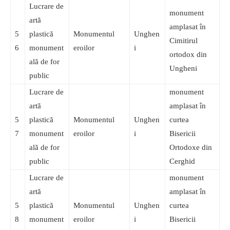
Lucrare de
monument
artă
amplasat în
5
plastică
Monumentul
Unghen
Cimitirul
6
monument
eroilor
i
ortodox din
ală de for
Ungheni
public
Lucrare de
monument
artă
amplasat în
5
plastică
Monumentul
Unghen
curtea
7
monument
eroilor
i
Bisericii
ală de for
Ortodoxe din
public
Cerghid
Lucrare de
monument
artă
amplasat în
5
plastică
Monumentul
Unghen
curtea
8
monument
eroilor
i
Bisericii