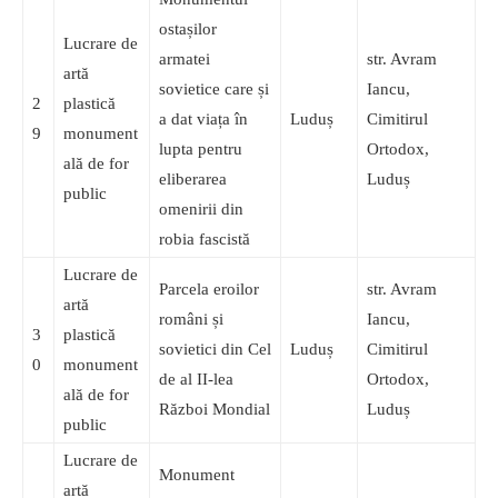
ostașilor
Lucrare de
armatei
str. Avram
artă
sovietice care și
Iancu,
2
plastică
a dat viața în
Luduș
Cimitirul
9
monument
lupta pentru
Ortodox,
ală de for
eliberarea
Luduș
public
omenirii din
robia fascistă
Lucrare de
Parcela eroilor
str. Avram
artă
români și
Iancu,
3
plastică
sovietici din Cel
Luduș
Cimitirul
0
monument
de al II-lea
Ortodox,
ală de for
Război Mondial
Luduș
public
Lucrare de
Monument
artă