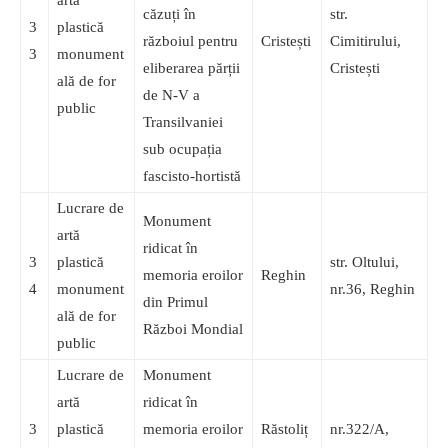
artă
căzuți în
str.
3
plastică
războiul pentru
Cristești
Cimitirului,
3
monument
eliberarea părții
Cristești
ală de for
de N-V a
public
Transilvaniei
sub ocupația
fascisto-hortistă
Lucrare de
Monument
artă
ridicat în
3
plastică
str. Oltului,
memoria eroilor
Reghin
4
monument
nr.36, Reghin
din Primul
ală de for
Război Mondial
public
Lucrare de
Monument
artă
ridicat în
3
plastică
memoria eroilor
Răstoliț
nr.322/A,