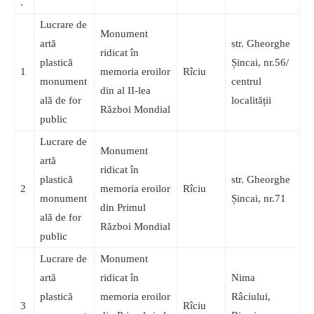
.
Lucrare de
Monument
artă
str. Gheorghe
ridicat în
plastică
Șincai, nr.56/
1
memoria eroilor
Rîciu
monument
centrul
din al II-lea
ală de for
localității
Război Mondial
public
Lucrare de
Monument
artă
ridicat în
plastică
str. Gheorghe
2
memoria eroilor
Rîciu
monument
Șincai, nr.71
din Primul
ală de for
Război Mondial
public
Lucrare de
Monument
artă
ridicat în
Nima
plastică
memoria eroilor
Râciului,
3
Rîciu