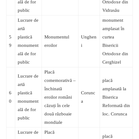
ală de for
Ortodoxe din
public
Vidrasău
Lucrare de
monument
artă
amplasat în
5
plastică
Monumentul
Unghen
curtea
9
monument
eroilor
i
Bisericii
ală de for
Ortodoxe din
public
Cerghizel
Placă
Lucrare de
comemorativă –
placă
artă
închinată
amplasată la
6
plastică
Corunc
eroilor români
Biserica
0
monument
a
căzuți în cele
Reformată din
ală de for
două războaie
loc. Corunca
public
mondiale
Lucrare de
Placă
placă