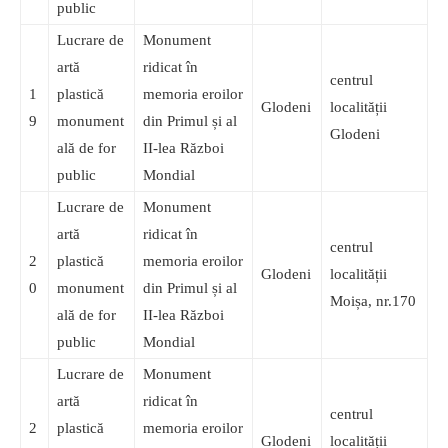
public
Lucrare de
Monument
artă
ridicat în
centrul
1
plastică
memoria eroilor
Glodeni
localității
9
monument
din Primul și al
Glodeni
ală de for
II-lea Război
public
Mondial
Lucrare de
Monument
artă
ridicat în
centrul
2
plastică
memoria eroilor
Glodeni
localității
0
monument
din Primul și al
Moișa, nr.170
ală de for
II-lea Război
public
Mondial
Lucrare de
Monument
artă
ridicat în
centrul
2
plastică
memoria eroilor
Glodeni
localității