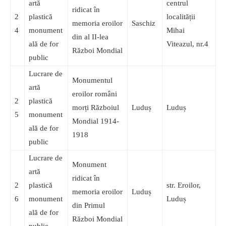
artă
centrul
ridicat în
2
plastică
localității
memoria eroilor
Saschiz
4
monument
Mihai
din al II-lea
ală de for
Viteazul, nr.4
Război Mondial
public
Lucrare de
Monumentul
artă
eroilor români
2
plastică
morți Războiul
Luduș
Luduș
5
monument
Mondial 1914-
ală de for
1918
public
Lucrare de
Monument
artă
ridicat în
2
plastică
str. Eroilor,
memoria eroilor
Luduș
6
monument
Luduș
din Primul
ală de for
Război Mondial