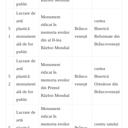
Război Mondial
public
Lucrare de
Monument
artă
curtea
ridicat în
5
plastică
Brânco
Bisericii
memoria eroilor
1
monument
venești
Reformate din
din al II-lea
ală de for
Brâncovenești
Război Mondial
public
Lucrare de
Monument
artă
curtea
ridicat în
5
plastică
Brânco
Bisericii
memoria eroilor
2
monument
venești
Ortodoxe din
din Primul
ală de for
Brâncovenești
Război Mondial
public
Monument
Lucrare de
ridicat în
artă
memoria eroilor
centru satului
5
plastică
Brânco