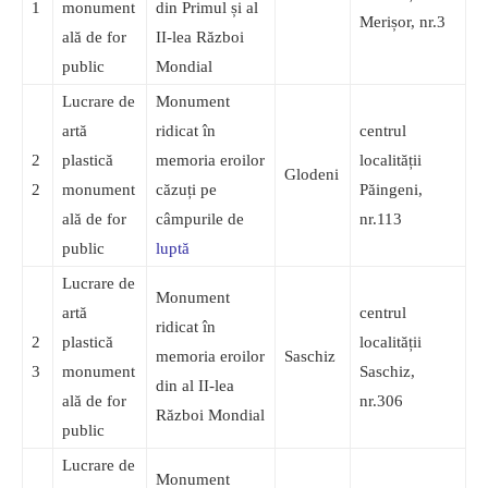
1
monument
din Primul și al
Merișor, nr.3
ală de for
II-lea Război
public
Mondial
Lucrare de
Monument
artă
ridicat în
centrul
2
plastică
memoria eroilor
localității
Glodeni
2
monument
căzuți pe
Păingeni,
ală de for
câmpurile de
nr.113
public
luptă
Lucrare de
Monument
artă
centrul
ridicat în
2
plastică
localității
memoria eroilor
Saschiz
3
monument
Saschiz,
din al II-lea
ală de for
nr.306
Război Mondial
public
Lucrare de
Monument