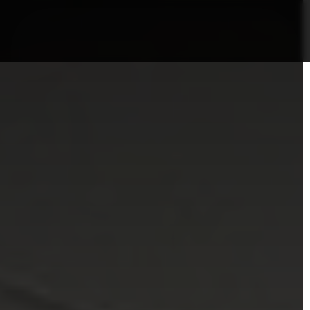
nformații Câmpia Turzii
ȘTIRI!
Politica GDPR/Cook