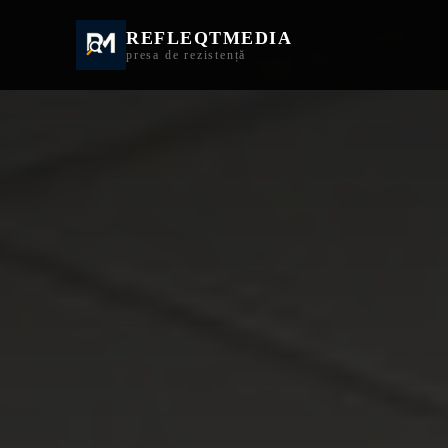
REFLEQTMEDIA
Informații Turda | I
presa de rezistență