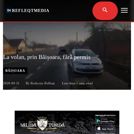
REFLEQTMEDIA
La volan, prin Băișoara, fără permis
BĂIȘOARA
2020-09-11
Less than 1
min. read
By
Redacția Refleqt