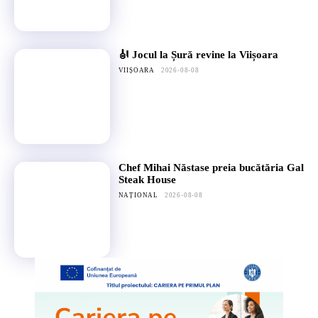
🎻 Jocul la Șură revine la Viișoara
VIIȘOARA
2026-08-08
Chef Mihai Năstase preia bucătăria Gal
Steak House
NAȚIONAL
2026-08-08