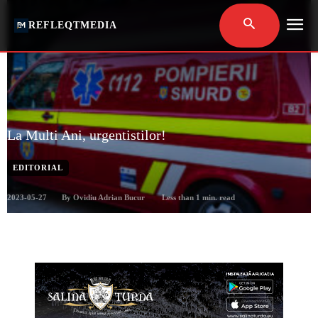
REFLEQTMEDIA
La Multi Ani, urgentistilor!
EDITORIAL
2023-05-27
Less than 1
min. read
By
Ovidiu Adrian Bucur