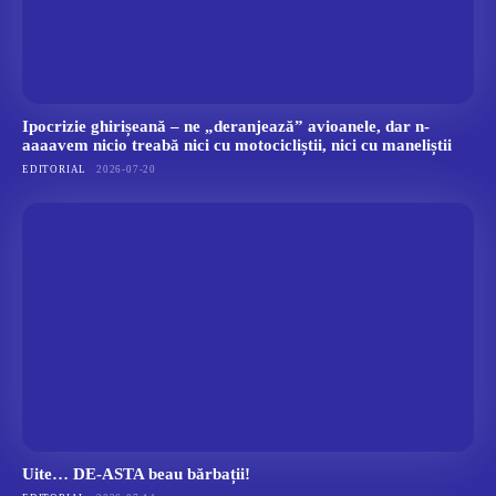
Ipocrizie ghirișeană – ne „deranjează” avioanele, dar n-
aaaavem nicio treabă nici cu motocicliștii, nici cu maneliștii
EDITORIAL
2026-07-20
Uite… DE-ASTA beau bărbații!