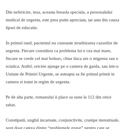
Din nefericire, insa, aceasta breasla speciala, a personalului
medical de urgenta, este prea putin apreciata, iar asta din cauza
lipsei de educatie.
In primul rand, pacientul nu cunoaste ierarhizarea cazurilor de
urgenta. Fiecare considera ca problema lui e cea mai mare,
fiecare se crede cel mai bolnav, chiar daca are o migrena sau o
sciatica. Astfel, oricine ajunge pe o camera de garda, sau intr-o
Unitate de Primiri Urgente, se asteapta sa fie primul primit in
camera si tratat in regim de urgenta.
Pe de alta parte, romanului ii place sa sune la 112 din orice
rahat.
Constipatii, unghii incarnate, conjunctivite, crampe menstruale,
sunt doar cateva dintre “problemele grave” pentru care se