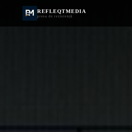
REFLEQTMEDIA
Informații Turda | I
presa de rezistență