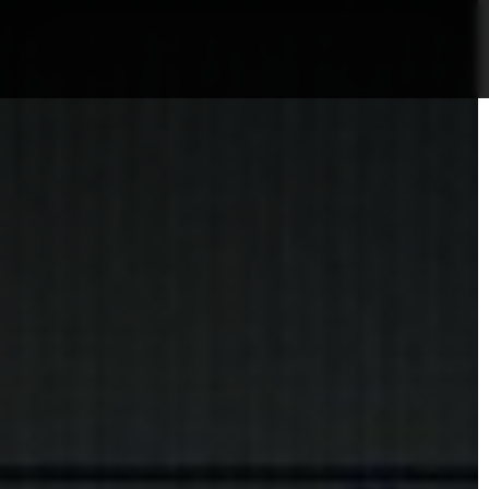
nformații Câmpia Turzii
ȘTIRI!
Politica GDPR/Cook