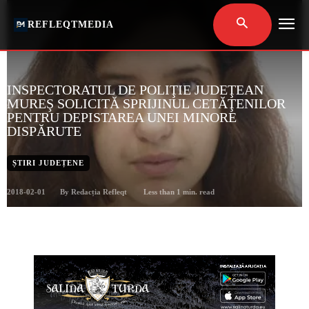
REFLEQTMEDIA
INSPECTORATUL DE POLIŢIE JUDEŢEAN
MUREŞ SOLICITĂ SPRIJINUL CETĂŢENILOR
PENTRU DEPISTAREA UNEI MINORE
DISPĂRUTE
ȘTIRI JUDEȚENE
2018-02-01
Less than 1
min. read
By
Redacția Refleqt