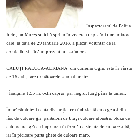
Inspectoratul de Poliţie
Judeţean Mureş solicită sprijin în vederea depistării unei minore
care, la data de 29 ianuarie 2018, a plecat voluntar de la
domiciliu şi până în prezent nu s-a întors.
CĂLUȚI RALUCA-ADRIANA, din comuna Ogra, este în vârstă
de 16 ani şi are următoarele semnalmente:
• Înălţime 1,55 m, ochi căprui, păr negru, lung până la umeri;
Îmbrăcăminte: la data dispariției era îmbrăcată cu o geacă din
fâș, de culoare gri, pantaloni de blugi culoare albastră, bluză de
culoare neagră cu imprimeu în formă de steluţe de culoare albă,
iar în picioare purta ghete de culoare maro.